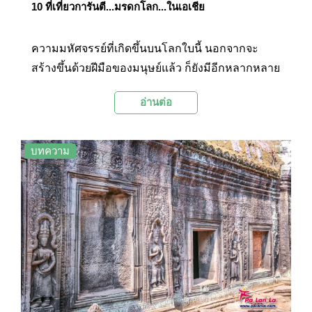
10 ที่เที่ยวการันตี...มรดกโลก...ในเอเชีย
ความมหัศจรรย์ที่เกิดขึ้นบนโลกใบนี้ นอกจากจะ
สร้างขึ้นด้วยฝีมือของมนุษย์แล้ว ก็ยังมีอีกหลากหลาย
ผลงานเกิดจากการรังสรรค์ของธรรมชาติ งดงาม ยิ่ง
อ่านต่อ
ใหญ่ และน่าทึ่งไม่แพ้กันเลยค่ะ วันนี้เราเลยจะพาไป
ชม 10 สถานที่ทั่วเอเชีย ที่ได้รับการยกย่องให้เป็น
มรดกโลก จากองค์การยูเนสโก และยังเป็นสถานที่
บทความ
ยอดฮิตที่ได้รับความนิยมจากท่องเที่ยวทั่วทุกมุมโลก
ค่ะ