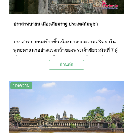
ปราสาทบายน เมืองเสียมราฐ ประเทศกัมพูชา
ปราสาทบายนสร้างขึ้นเนื่องมาจากความศรัทธาใน
พุทธศาสนาอย่างแรงกล้าของพระเจ้าชัยวรมันที่ 7 ผู้
เป็นกษัตริย์ในขณะนั้น ปราสาทแห่งนี้จึงถือเป็นการ
อ่านต่อ
เปลี่ยนแปลงขนานใหญ่ของสถาปัตยกรรมที่เคยสร้าง
อิงตามคติของศาสนาพราหมณ์-ฮินดู มาเป็นศาสนา
พุทธรวมถึงการเปลี่ยนความเชื่อว่ากษัตริย์เป็นองค์
บทความ
อวตารของพระโพธิสัตว์แทนที่พระวิษณุหรือพระศิวะ
อย่างที่เคยเป็นมา จากความเชื่อนี้เอง ทำให้นัก
โบราณคดีเชื่อกันว่าพระพักตร์ที่แกะสลักอยู่บน
ปราสาทบายนนั้น น่าจะเป็นพระพักตร์ของพระเจ้าชัย
วรมันที่ 7 ที่สร้างขึ้นเพื่อให้พระองค์ได้สอดส่องดูแล