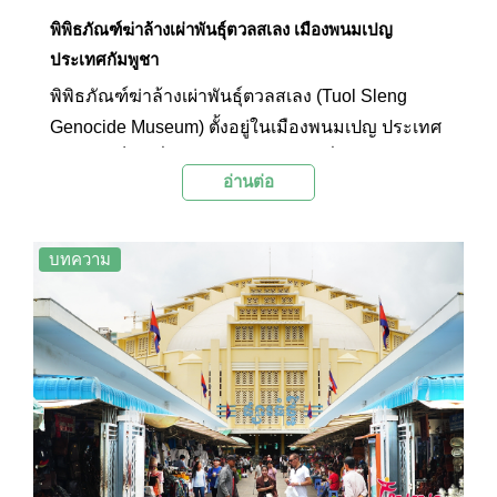
พิพิธภัณฑ์ฆ่าล้างเผ่าพันธุ์ตวลสเลง เมืองพนมเปญ
ประเทศกัมพูชา
พิพิธภัณฑ์ฆ่าล้างเผ่าพันธุ์ตวลสเลง (Tuol Sleng
Genocide Museum) ตั้งอยู่ในเมืองพนมเปญ ประเทศ
กัมพูชา เป็นหนึ่งในพิพิธภัณฑ์สำคัญที่บอกเล่าถึง
อ่านต่อ
อดีตอันเจ็บปวดของประเทศกัมพูชาที่นักท่องเที่ยว
ควรหาเวลามาเยี่ยมชมสักครั้ง ทั้งนี้พิพิธภัณฑ์ฆ่า
ล้างเผ่าพันธุ์ตวลสเลง หรือที่มักเรียกย่อๆว่าตวลสเลง
บทความ
ถูกแปรสภาพจากโรงเรียนให้กลายเป็นคุกเพื่อ
สอบสวน ทรมาน และสังหารนักโทษที่ถูกกล่าวหา
โดยรัฐบาลเขมรแดง เชื่อกันว่าเวลาไม่กี่ปีในช่วง
1975 – 1979 มีผู้ที่เสียชีวิตในสถานที่แห่งนี้ไม่ต่ำกว่า
หมื่นคน แม้ทุกวันนี้ตวลสเลงจะไม่ได้เป็นคุกอีกแล้ว
แต่เพื่อเป็นการระลึกถึงผู้เสียชีวิตจากเหตุการณ์นั้น
รัฐบาลกัมพูชาในปัจจุบันจึงได้เปลี่ยนตวลเสลงให้เป็น