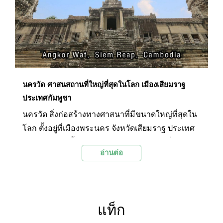
พระตำหนักต่างๆด้านในแล้ว นักท่องเที่ยวยังนิยมแวะ
เดินชมบรรยากาศอันร่มรื่นที่อยู่ใกล้ๆกับพระราชวัง
หลวงอีกด้วย
นครวัด ศาสนสถานที่ใหญ่ที่สุดในโลก เมืองเสียมราฐ
ประเทศกัมพูชา
นครวัด สิ่งก่อสร้างทางศาสนาที่มีขนาดใหญ่ที่สุดใน
โลก ตั้งอยู่ที่เมืองพระนคร จังหวัดเสียมราฐ ประเทศ
กัมพูชา สร้างขึ้นในช่วงกลางพุทธศตวรรษที่ 17 หรือ
อ่านต่อ
ในสมัยของพระเจ้าสุริยวรมันที่ 2 ซึ่งถือเป็นยุค
รุ่งเรืองของอาณาจักรขะแมร์ วัตถุประสงค์เพื่อใช้
เป็นศาสนสถานประจำอาณาจักร บริเวณโดยรอบมี
พื้นที่กว่า 820,000 ตารางเมตร ใช้เวลาสร้างร่วม
แท็ก
100 ปี ใช้แรงงานคนนับแสน ช้างกว่าสี่หมื่นเชือก