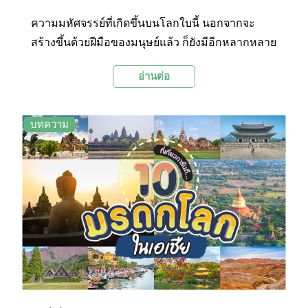
ความมหัศจรรย์ที่เกิดขึ้นบนโลกใบนี้ นอกจากจะ
สร้างขึ้นด้วยฝีมือของมนุษย์แล้ว ก็ยังมีอีกหลากหลาย
ผลงานเกิดจากการรังสรรค์ของธรรมชาติ งดงาม ยิ่ง
อ่านต่อ
ใหญ่ และน่าทึ่งไม่แพ้กันเลยค่ะ วันนี้เราเลยจะพาไป
ชม 10 สถานที่ทั่วเอเชีย ที่ได้รับการยกย่องให้เป็น
มรดกโลก จากองค์การยูเนสโก และยังเป็นสถานที่
บทความ
ยอดฮิตที่ได้รับความนิยมจากท่องเที่ยวทั่วทุกมุมโลก
ค่ะ