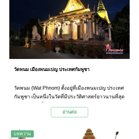
แก้วมรกต , พระชินรังสีราชิกนโรดม ซึ่งเป็นพระพุทธ
รูปทรงเครื่องปางห้ามญาติที่สร้างด้วยทองคำหนักถึง
90 กิโลกรัม ภายในวิหารยังปูพื้นด้วยแผ่นเงินกว่า
5,000 แผ่น อันเป็นที่มาของชื่อเรียกวิหารเงินนั่นเอง
รอบวิหารยังมีภาพจิตรกรรมฝาผนังเรื่องรามเกียรติ์
และสถูปบรรจุอัฐิพระมหากษัตริย์กัมพูชาในอดีตซึ่ง
ยังเป็นที่เคารพนับถือของชาวกัมพูชาตราบจนทุกวัน
นี้
วัดพนม เมืองพนมเปญ ประเทศกัมพูชา
วัดพนม (Wat Phnom) ตั้งอยู่ที่เมืองพนมเปญ ประเทศ
กัมพูชา เป็นหนึ่งในวัดที่มีประวัติศาสตร์ยาวนานที่สุด
ของกัมพูชา ตั้งอยู่บนภูเขาสูง 27 เมตรและถูกโอบ
อ่านต่อ
ล้อมด้วยสีเขียวของต้นไม้โบราณ มีประตูทางเข้าหัน
ไปทางทิศตะวันออก นักท่องเที่ยวสามารถเข้าวัดทาง
หนึ่งแล้วออกอีกทางหนึ่งได้ ทางขึ้นวัดเป็นบันไดนาค
บทความ