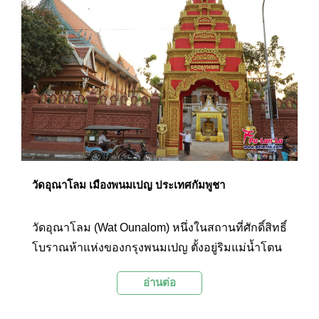
ที่ไม่สูงนัก และมีรูปปั้นพญานาคและสิงห์สองตัว
วัดอุณาโลม เมืองพนมเปญ ประเทศกัมพูชา
วัดอุณาโลม (Wat Ounalom) หนึ่งในสถานที่ศักดิ์สิทธิ์
โบราณห้าแห่งของกรุงพนมเปญ ตั้งอยู่ริมแม่น้ำโตน
เลสาบ ด้านหลังสโมสรนักข่าวต่างประเทศแห่ง
อ่านต่อ
กัมพูชา มีฐานะเป็นศูนย์กลางคณะสงฆ์ ภายในวัดนั้น
โดดเด่นไปด้วยสถาปัตยกรรมแบบเขมร แนวหลังคา