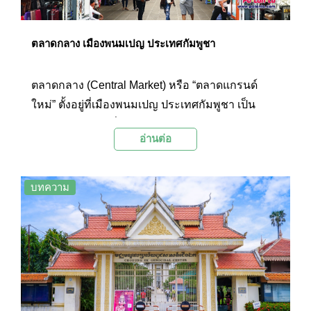
พิพิธภัณฑ์ฆ่าล้างเผ่าพันธุ์ เพื่อบอกเล่าเรื่องราวความ
โหดร้ายที่เกิดขึ้นไว้เป็นบทเรียนแก่คนรุ่นหลังต่อไป
ตลาดกลาง เมืองพนมเปญ ประเทศกัมพูชา
ตลาดกลาง (Central Market) หรือ “ตลาดแกรนด์
ใหม่” ตั้งอยู่ที่เมืองพนมเปญ ประเทศกัมพูชา เป็น
ตลาดขนาดใหญ่ที่มีเอกลักษณ์ด้านสถาปัตยกรรมอัน
อ่านต่อ
โดดเด่นสวยงาม โดยตัวอาคารมีลักษณะเป็นโดมสี
เหลือง ภายในมีเส้นทางแตกแขนงออกเป็นสี่ปีก
แต่ละปีกเต็มไปด้วยร้านค้าประเภทต่างๆให้เลือกซื้อ
บทความ
อาทิเช่น ร้านเครื่องประดับ ร้านทอง ร้านเงิน ร้าน
เหรียญโบราณ ร้านเสื้อผ้าเครื่องแต่งกายทั้งชายและ
หญิง ร้านขายรองเท้า ร้านขายกระเป๋า ร้านขายของ
ที่ระลึก ร้านขายปลาและอาหารทะเล เป็นต้น