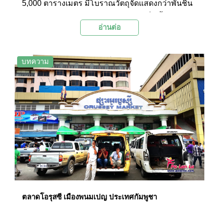
5,000 ตารางเมตร มีโบราณวัตถุจัดแสดงกว่าพันชิ้น
และยังมีโบราณวัตถุหมุนเวียนอีกถึงหมื่นชิ้น โดย
อ่านต่อ
โบราณวัตถุที่สำคัญที่จัดแสดงในพิพิธภัณฑ์มีตั้งแต่
สมัยก่อนเมืองพระนคร ไปจนถึงยุคหลัง อาทิ รูปสลัก
หินทรายพระเจ้าชัยวรมันที่ 7 ผู้ยิ่งใหญ่ , รูปสลัก
บทความ
หินทรายพระยมจากเมืองพระนครหลวง หรือภาพ
สลักพระโพธิสัตว์อวโลกิเตศวรปางแสดงปาฎิหาริย์
จากปราสาทบันทายฉมาร์ เป็นต้น
ตลาดโอรุสซี เมืองพนมเปญ ประเทศกัมพูชา