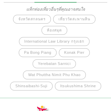
และช่างแกะสลักกว่าห้าพันคน ความยิ่งใหญ่ของ
นครวัดได้กลายมาเป็นสัญลักษณ์ของประเทศกัมพูชา
แท็กท่องเที่ยวอื่นๆที่คุณอาจสนใจ
ซึ่งปรากฏอยู่บนธงประจำชาติ และยังได้รับได้รับการ
จังหวัดสกลนคร
เที่ยววัดสะพานหิน
ยกย่องให้เป็นมรดกโลกทางวัฒนธรรมจากองค์การยู
เนสโกในปี ค.ศ. 1992
ห้องสมุด
International Law Library กรุงเฮก
Pa Bong Piang
Konak Pier
Yerebatan Sarnici
Wat Phuttha Nimit Phu Khao
Shinsaibashi-Suji
Itsukushima Shrine