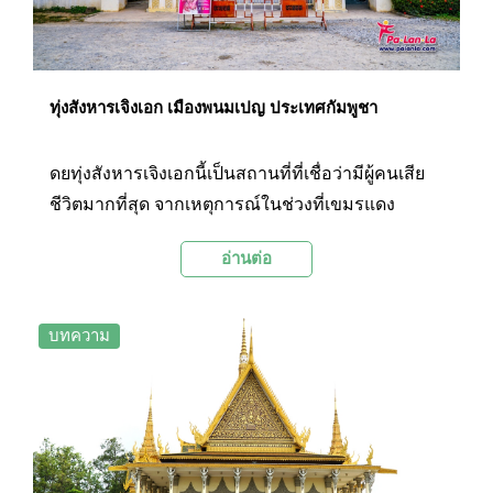
ทุ่งสังหารเจิงเอก เมืองพนมเปญ ประเทศกัมพูชา
ดยทุ่งสังหารเจิงเอกนี้เป็นสถานที่ที่เชื่อว่ามีผู้คนเสีย
ชีวิตมากที่สุด จากเหตุการณ์ในช่วงที่เขมรแดง
ปกครองประเทศกัมพูชาระหว่างปี 1975 – 1979
อ่านต่อ
ประมาณการจากเศษของโครงกระดูกที่ขุดพบ
มากกว่า 8,000 ชิ้น รวมถึงกระดูกชิ้นเล็กๆอีก
มากมาย ทำให้เชื่อได้ว่ามีผู้เสียชีวิตที่นี่ไม่ต่ำกว่า
บทความ
17,000 คนแม้ทุกวันนี้ทุ่งสังหารจะเป็นท้องทุ่งที่ร่มรื่น
ดูสบายตา แต่ความจริงแล้วใต้พื้นดินสีเขียวขจีของ
สถานที่แห่งนี้ยังมีร่างของอดีตประชาชนชาวกัมพูชา
ที่ถูกสังหารในช่วงเวลาดังกล่าวซุกซ่อนไว้อีก
มากมาย และรัฐบาลของประเทศกัมพูชาได้ออกมา