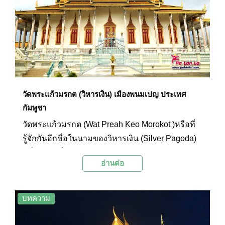
วัดพระแก้วมรกต (วิหารเงิน) เมืองพนมเปญ ประเทศ
กัมพูชา
วัดพระแก้วมรกต (Wat Preah Keo Morokot )หรือที่
รู้จักกันอีกชื่อในนามของวิหารเงิน (Silver Pagoda)
มีชื่ออย่างเป็นทางการว่า วัดอุโบสถรตนาราม (Wat
อ่านต่อ
Ubaosoth Ratanaram) ตั้งอยู่ในเขตพระราชวังหลวง
แห่งพนมเปญด้านทิศใต้ เป็นพระอารามหลวงประจำ
พระราชวังซึ่งไม่มีพระสงฆ์จำพรรษาอยู่ ทั้งนี้วัดพระ
บทความ
แก้วมรกตเป็นพระอารามหลวงที่ไม่มีพระสงฆ์จำ
พรรษา แต่มีวิหารที่ประดิษฐานพระสำคัญอย่างพระ