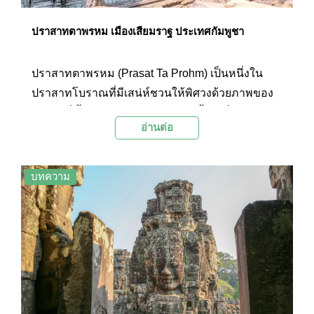
ปราสาทตาพรหม เมืองเสียมราฐ ประเทศกัมพูชา
ปราสาทตาพรหม (Prasat Ta Prohm) เป็นหนึ่งใน
ปราสาทโบราณที่มีเสน่ห์ชวนให้พิศวงด้วยภาพของ
รากไม้ที่ขึ้นปกคลุมปราสาทเอาไว้ ตั้งอยู่ที่เมืองเสีย
อ่านต่อ
มราฐ ประเทศกัมพูชา ทั้งนี้ปราสาทตาพรหมเป็น
ปราสาทที่ฝรั่งเศสในคราวปกครองประเทศกัมพูชา
ได้เลือกให้เป็นปราสาทที่จะคงสภาพก่อนบูรณะไว้ให้
บทความ
มากที่สุด ปราสาทแห่งนี้จึงยังมีบรรยากาศปราสาท
โบราณกลางป่าที่เต็มไปด้วยไม้ใหญ่ และจากภาพอัน
น่ามหัศจรรย์และบรรยากาศอันลึกลับนี้เอง ทำให้
ปราสาทตาพรหมถูกเลือกเป็นฉากภายในภาพยนตร์
เรื่อง Tomb Raider อันโด่งดัง ทำให้ปราสาทแห่งนี้
กลายเป็นที่สนใจและเป็นสถานที่ที่ต้องมาเยือนสัก
ครั้งของนักท่องเที่ยว