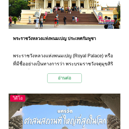
ประกาศแล้วว่าจะไม่มีการขุดค้นมากกว่านี้ เพื่อให้ผู้
เสียชีวิตได้พักผ่อนอย่างสงบ
พระราชวังหลวงแห่งพนมเปญ ประเทศกัมพูชา
พระราชวังหลวงแห่งพนมเปญ (Royal Palace) หรือ
ที่มีชื่ออย่างเป็นทางการว่า พระบรมราชวังจตุมุขสิริ
มงคล เป็นกลุ่มอาคารพระราชมณเฑียรแห่งกัมพูชา
อ่านต่อ
ซึ่งเป็นทั้งวังที่ประทับของพระมหากษัตริย์, สถานที่
ประกอบพระราชพิธีสำคัญรวมถึงใช้ต้อนรับแขกจาก
ต่างประเทศ โดยชื่อของพระราชวังหลวงนี้มีที่มาจาก
วิดีโอ
สถานที่ตั้งที่อยู่ใกล้กับลำน้ำที่มารวมตัวกันก่อนไหล
ลงสู่โตนเลสาบที่เป็นทะเลสาบน้ำจืดขนาดใหญ่ที่สุด
ในเอเชียตะวันออกเฉียงใต้ถึง 4 สาย ทำให้นอกจาก
จะเป็นสถานที่สำหรับมาชื่นชมความสวยงามของ