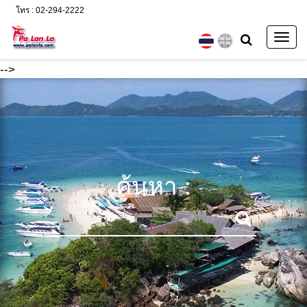
โทร : 02-294-2222
Togg
navig
-->
ค้นหา :