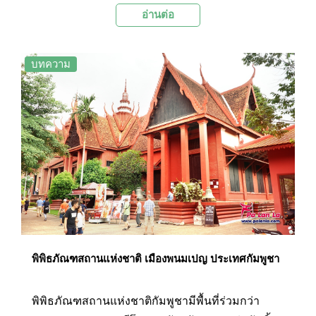
อ่านต่อ
ยาวนาน และเป็นการรำลึกถึงเหล่าวีรบุรุษที่ต่อสู้เพื่อ
เอกราชของประเทศ ปัจจุบันมีการประดับด้วยแสงไฟ
อันสวยงาม และในวันหยุดสำคัญเช่น วันประกาศ
บทความ
อิสรภาพซึ่งตรงกับวันที่ 9 พฤศจิกายน และวัน
รัฐธรรมนูญซึ่งตรงกับวันที่ 24 กันยายน อนุสาวรีย์
เอกราชจะเต็มไปด้วยประชาชนมากมายที่มารวมตัว
กันเพื่อรำลึกถึงวันสำคัญเหล่านี้
พิพิธภัณฑสถานแห่งชาติ เมืองพนมเปญ ประเทศกัมพูชา
พิพิธภัณฑสถานแห่งชาติกัมพูชามีพื้นที่ร่วมกว่า