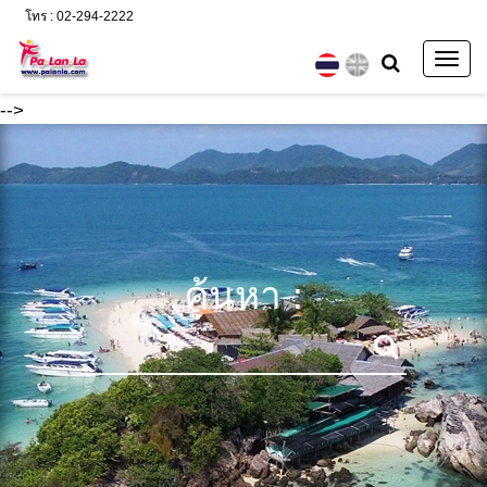
โทร : 02-294-2222
Togg
navig
-->
ค้นหา :