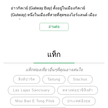
อ่าวกัลเวย์ (Galway Bay) ตั้งอยู่ในเมืองกัลเวย์
(Gulway) หนึ่งในเมืองที่สวยที่สุดของไอร์แลนด์ เมือง
แห่งนี้ได้รับเลือกให้เป็นเมืองศูนย์กลางแห่ง
อ่านต่อ
วัฒนธรรมของยุโรปในปี ค.ศ. 2020 (European
Cultural Capital 2020) ที่นักท่องเที่ยวจะได้
เพลิดเพลินกับอาหารทะเลสดๆ ดนตรีพื้นเมืองในผับ
และบาร์ สัมผัสวีถีชีวิตริมทะเล เรือประมงออกหา
แท็ก
ปลาและร้านค้าหลากสีสันรอบอ่าวกัลเวย์
แท็กท่องเที่ยวอื่นๆที่คุณอาจสนใจ
สิงห์ปาร์ค
Taitung
Stachus
Las Lajas Sanctuary
หลวงพ่อฤาษีลิงดำ
Moo Ban E Tong Pilok
ประเทศอังฤษ