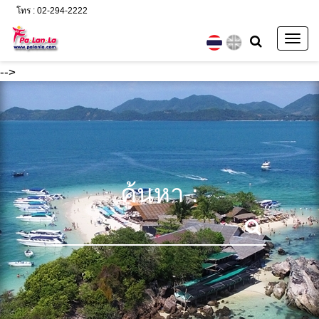
โทร : 02-294-2222
Togg
navig
-->
ค้นหา :