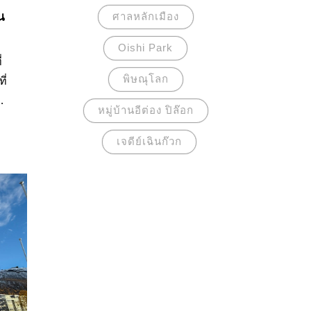
น
ศาลหลักเมือง
Oishi Park
่
พิษณุโลก
ี่
หมู่บ้านอีต่อง ปิล๊อก
ส้น
เจดีย์เฉินก๊วก
ิน
ี่