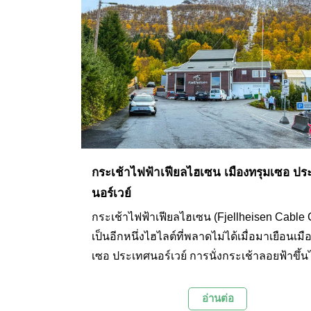
กระเช้าไฟฟ้าเฟียลไฮเซน เมืองทรุมเซอ ปร
นอร์เวย์
กระเช้าไฟฟ้าเฟียลไฮเซน (Fjellheisen Cable 
เป็นอีกหนึ่งไฮไลต์ที่พลาดไม่ได้เมื่อมาเยือนเมื
เซอ ประเทศนอร์เวย์ การนั่งกระเช้าลอยฟ้าขึ้
ยอดเขาสโตรสไตเนิน (Storsteinen Mountain)
นักท่องเที่ยวไปสัมผัสกับวิวเมืองทรุมเซอและฟ
อ่านต่อ