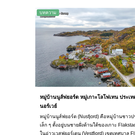
อันงดงามแบบ 360 องศา
บทความ
หมู่บ้านนูส์ฟยอร์ด หมู่เกาะโลโฟเทน ประเท
นอร์เวย์
หมู่บ้านนูส์ฟยอร์ด (Nusfjord) คือหมู่บ้านชาว
เล็ก ๆ ตั้งอยู่บนชายฝั่งด้านใต้ของเกาะ Flakst
ในอ่าวเวสฟยอร์เดน (Vestfjord) เขตเทศบาล F