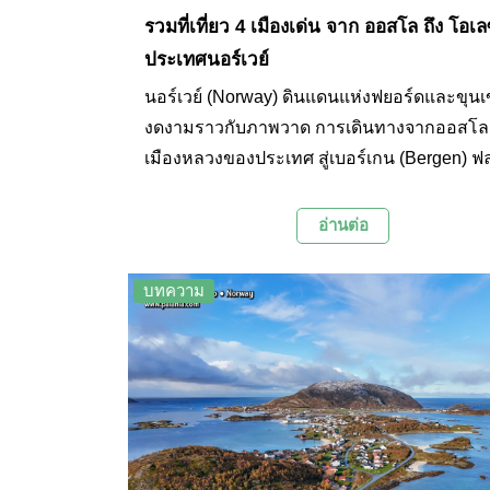
รวมที่เที่ยว 4 เมืองเด่น จาก ออสโล ถึง โอเล
ประเทศนอร์เวย์
นอร์เวย์ (Norway) ดินแดนแห่งฟยอร์ดและขุนเข
งดงามราวกับภาพวาด การเดินทางจากออสโล 
เมืองหลวงของประเทศ สู่เบอร์เกน (Bergen) 
(Flam) และเอลซุนด์ ( Alesund) เปรียบเสมือนก
ประตูสู่โลกใหม่ที่เต็มไปด้วยธรรมชาติอันบริสุทธ
อ่านต่อ
ทางสายนี้จะพาคุณไปสัมผัสกับบ้านเมืองน่ารัก
ทัศนียภาพที่สวยงามตระการตาของเทือกเขาสู
บทความ
น้ำตกที่ไหลเชี่ยว ฟยอร์ดที่ทอดยาว และหมู่บ้า
ที่ซ่อนตัวอยู่ท่ามกลางธรรมชาติของนอร์เวย์