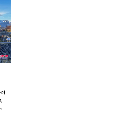
มู่
อง