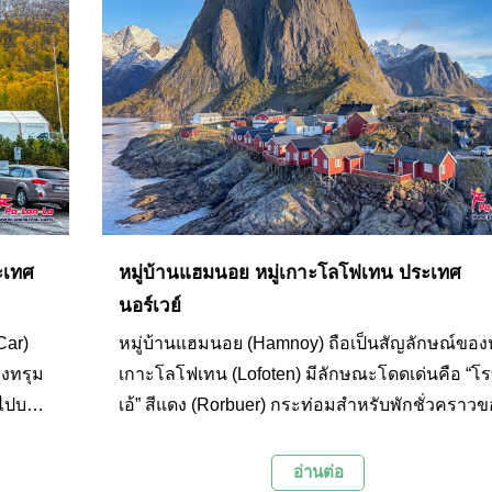
ะเทศ
หมู่บ้านแฮมนอย หมู่เกาะโลโฟเทน ประเทศ
นอร์เวย์
Car)
หมู่บ้านแฮมนอย (Hamnoy) ถือเป็นสัญลักษณ์ของห
องทรุม
เกาะโลโฟเทน (Lofoten) มีลักษณะโดดเด่นคือ “โรบู
นไปบน
เอ้” สีแดง (Rorbuer) กระท่อมสำหรับพักชั่วคราวข
 จะพา
ชาวประมงที่เรียงรายอยู่บนโขดหิน และมีฉากหลัง
ยอร์ด
เป็นภูเขา เป็นภาพที่ปรากฏอยู่บนโปสการ์ด ของที่
อ่านต่อ