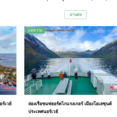
ี้ได้
หนึ่งลักษณะที่โดดเด่นคือหมู่บ้านนี้คือ “โรบูเอ้” สี
ที่สวย
เหลือง (Rorbuer) กระท่อมสำหรับพักชั่วคราวของ
อ่านต่อ
นชาว
ชาวประมงที่เรียงรายอยู่ตามริมฝั่งฟยอร์ด
บทความ
ร์เวย์
ล่องเรือชมฟยอร์ดไกแรงเกอร์ เมืองโอเลซุนด์
ประเทศนอร์เวย์