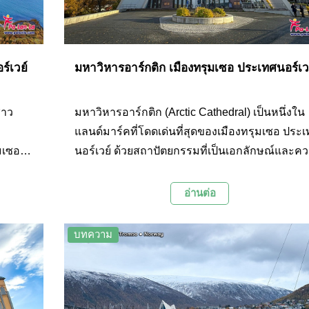
์เวย์
มหาวิหารอาร์กติก เมืองทรุมเซอ ประเทศนอร์เว
ชาว
มหาวิหารอาร์กติก (Arctic Cathedral) เป็นหนึ่งใน
แลนด์มาร์คที่โดดเด่นที่สุดของเมืองทรุมเซอ ประ
ุมเซอไป
นอร์เวย์ ด้วยสถาปัตยกรรมที่เป็นเอกลักษณ์และค
่ท่อง
หมายอันลึกซึ้ง ทำให้มหาวิหารแห่งนี้กลายเป็น
ัศน์
สัญลักษณ์ของเมืองและเป็นจุดหมายปลายทางยอ
อ่านต่อ
นิยมสำหรับนักท่องเที่ยวที่เดินทางมาเยือนทรุมเซ
บทความ