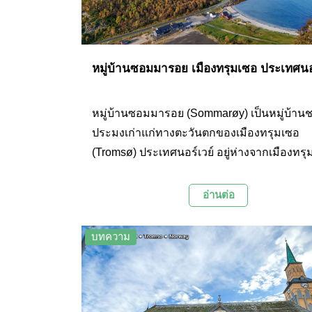
หมู่บ้านซอมมารอย เมืองทรุมเซอ ประเทศนอร
หมู่บ้านซอมมารอย (Sommarøy) เป็นหมู่บ้าน
ประมงเก่าแก่ทางตะวันตกของเมืองทรุมเซอ
(Tromsø) ประเทศนอร์เวย์ อยู่ห่างจากเมืองทร
ทางตะวันตกประมาณ 58 กิโลเมตร เป็นสถานที
เที่ยวยอดนิยมเนื่องจากมีหาดทรายขาวและทิวท
อ่านต่อ
สวยงาม
บทความ