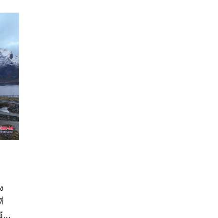
้ง
ี่
อีก