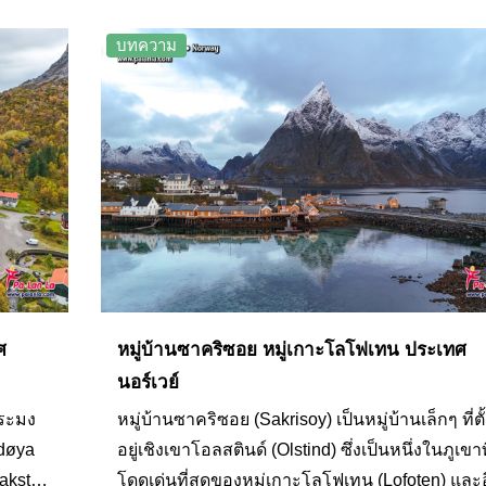
ระลึก และสื่อประชาสัมพันธ์ท่องเที่ยวต่างๆ
บทความ
ศ
หมู่บ้านซาคริซอย หมู่เกาะโลโฟเทน ประเทศ
นอร์เวย์
ประมง
หมู่บ้านซาคริซอย (Sakrisoy) เป็นหมู่บ้านเล็กๆ ที่ตั
adøya
อยู่เชิงเขาโอลสตินด์ (Olstind) ซึ่งเป็นหนึ่งในภูเขาท
lakstad
โดดเด่นที่สุดของหมู่เกาะโลโฟเทน (Lofoten) และ