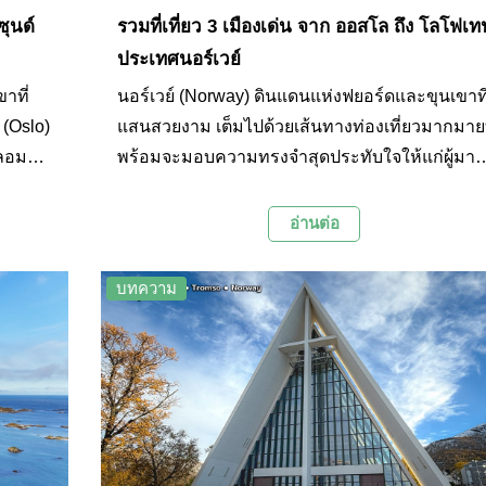
ซุนด์
รวมที่เที่ยว 3 เมืองเด่น จาก ออสโล ถึง โลโฟเท
ประเทศนอร์เวย์
าที่
นอร์เวย์ (Norway) ดินแดนแห่งฟยอร์ดและขุนเขาที
(Oslo)
แสนสวยงาม เต็มไปด้วยเส้นทางท่องเที่ยวมากมายท
ฟลอม
พร้อมจะมอบความทรงจำสุดประทับใจให้แก่ผู้มา
ารเปิด
เยือน การเดินทางจากออสโล (Oslo) สู่ทรุมเซอ
ิ์ เส้น
(Tromso) และโลโฟเทน (Lofoten) นับเป็นอีกหนึ่งเ
อ่านต่อ
ๆ
ทางท่องเที่ยวที่น่าสนใจ เพราะนักท่องเที่ยวจะได้เด
งชัน
ทางผ่านภูมิประเทศที่หลากหลาย ตั้งแต่เมืองหลวงท
บทความ
นเล็กๆ
ทันสมัย ไปจนถึงธรรมชาติอันบริสุทธิ์ของอาร์กติก
และหมู่เกาะที่สวยงามราวภาพวาด