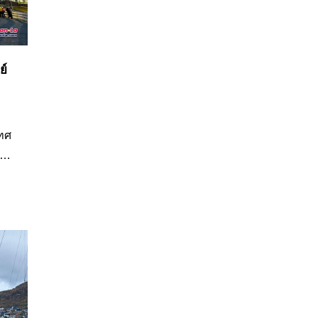
ย์
เทศ
วาม
ด
อ