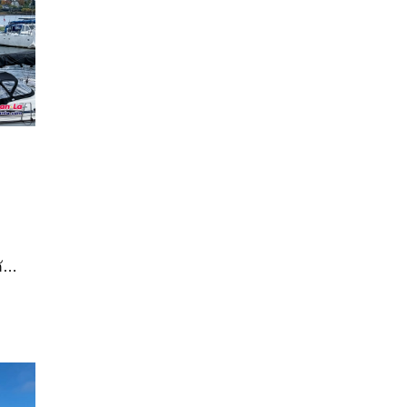
คัญ
ี่