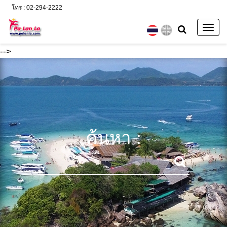
โทร : 02-294-2222
Togg
navig
-->
ค้นหา :