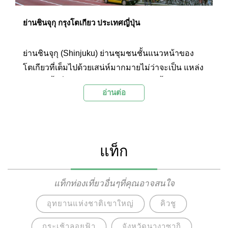
ย่านชินจุกุ กรุงโตเกียว ประเทศญี่ปุ่น
ย่านชินจุกุ (Shinjuku) ย่านชุมชนชั้นแนวหน้าของ
โตเกียวที่เต็มไปด้วยเสน่ห์มากมายไม่ว่าจะเป็น แหล่ง
ช้อปปิงขึ้นชื่อในโตเกียว แหล่งรวมช้อปปิ้งมอลล์
อ่านต่อ
ขนาดใหญ่และร้านขายส่งเครื่องใช้ไฟฟ้าที่ใหญ่ที่สุด
ในญี่ปุ่น ตลอดไปจนถึงเมืองแห่งอาหาร แหล่งรวม
ร้านกินดื่มและร้านอาหารหลากหลายช่วงราคา รวม
ถึง แหล่งท่องเที่ยวขึ้นชื่อ เช่น สวนชินจุกุเกียวเอ็น
แท็ก
และศาลาว่าการกรุงโตเกียว
แท็กท่องเที่ยวอื่นๆที่คุณอาจสนใจ
อุทยานแห่งชาติเขาใหญ่
คิวชู
กระเช้าลอยฟ้า
จังหวัดนางาซากิ