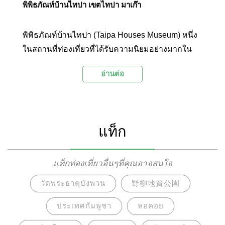
พิพิธภัณท์บ้านไทปา เขตไทปา มาเก๊า
พิพิธภัณท์บ้านไทปา (Taipa Houses Museum) หนึ่ง
ในสถานที่ท่องเที่ยวที่ได้รับความนิยมอย่างมากใน
มาเก๊า ลักษณะเป็นบ้านสีเขียว 5 หลัง ตกแต่งด้วย
อ่านต่อ
สถาปัตยกรรมสไตล์โปรตุเกสตามต้นแบบที่ Avenida
da Praia บริเวณใกล้เคียงมีทั้งโบสถ์ Lady of Carmel
และสวนที่ให้นักท่องเที่ยวแวะไปเยี่ยมชมได้
แท็ก
แท็กท่องเที่ยวอื่นๆที่คุณอาจสนใจ
วัดพระธาตุบังพวน
野柳地質公園
ประเทศกัมพูชา
หอคอย