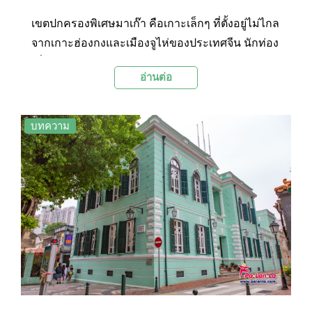
เขตปกครองพิเศษมาเก๊า คือเกาะเล็กๆ ที่ตั้งอยู่ไม่ไกล
จากเกาะฮ่องกงและเมืองจูไห่ของประเทศจีน นักท่อง
เที่ยวสามารถเดินทางไปได้ง่าย ราคาไม่แพง ตลอด
อ่านต่อ
จนมีเวลาแค่ 3 วัน 2 คืนก็สามารถเก็บสถานที่แลนด์
มาร์กได้เกือบครบ ซึ่งนอกจากคาสิโน มาเก๊ายังมีที่
เที่ยวน่าสนใจอีกมาก ทั้งมรดกโลกและโบสถ์เซนต์
บทความ
ปอล รวมไปถึงแหล่งช้อปปิ้งที่นับว่าเป็นสวรรค์ของ
นักช้อปเมื่อมาเยือนมาเก๊าก็ว่าได้