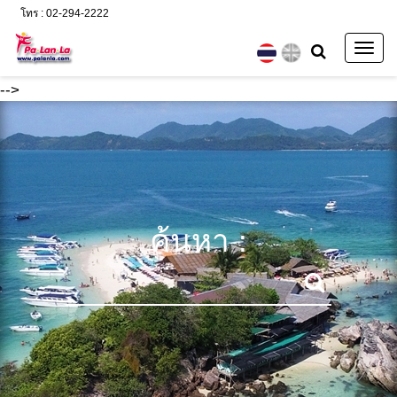
โทร : 02-294-2222
Togg
navig
-->
ค้นหา :