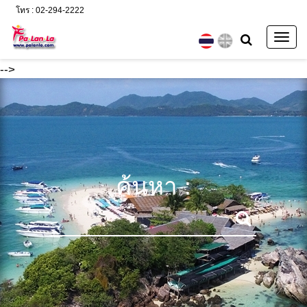
โทร : 02-294-2222
Togg
navig
-->
ค้นหา :