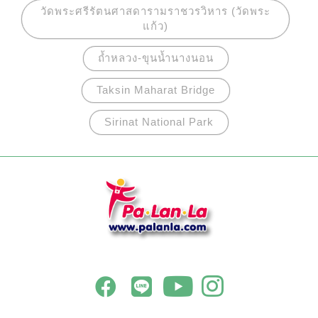
มอน (Pergamon Altar) อายุ 150 ปีก่อนคริสตกาล
วัดพระศรีรัตนศาสดารามราชวรวิหาร (วัดพระ
ของกรีกโบราณ (ส่วนนี้ปิดปรับปรุงถึงปี 2024) ประตู
แก้ว)
ตลาดมิเลตุส (Market Gate of Miletus) ช่วงศตวรรษที่
ถ้ำหลวง-ขุนน้ำนางนอน
2 หลังคริสตกาลในสมัยโรมัน และกำแพงหินมัชชา
ตาฟาเคด (Mschatta Façade) หนึ่งในชิ้นส่วนโบราณ
Taksin Maharat Bridge
สถานของปราสาทในทะเลทรายประเทศจอร์แดนที่
Sirinat National Park
สะท้อนศิลปะของชาวอิสลามโบราณ ดังนั้นสิ่งที่จัด
แสดงในพิพิธภัณฑ์แห่งนี้จึงนับว่ามีคุณค่ามหาศาล
คุ้มค่าต่อการเข้าชม เพราะไม่สามารถหาดูได้จาก
ที่ไหนได้อีก