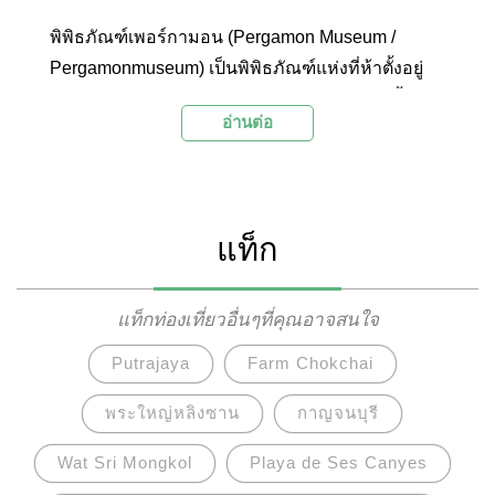
พิพิธภัณฑ์เพอร์กามอน (Pergamon Museum /
Pergamonmuseum) เป็นพิพิธภัณฑ์แห่งที่ห้าตั้งอยู่
บนเกาะพิพิธภัณฑ์ (Museum Island) กลางแม่น้ำช
อ่านต่อ
เปร (Spree) ในเมืองเบอร์ลิน พิพิธภัณธ์แห่งนี้เต็มไป
ด้วยสิ่งที่น่าตื่นตาตื่นใจสำหรับผู้ที่หลงใหลในโบราณ
สถานและโบราณวัตถุ เพราะได้เก็บรักษาและ
รวบรวมสิ่งที่มีคุณค่าทางประวัติศาสตร์ของตะวัน
แท็ก
ออกโบราณ อิหร่าน คาบสมุทรแถบเอเชียตะวันตก
อียิปต์ และดินแดนยุโรปตะวันออกเฉียงใต้ ซึ่งมีทั้ง
โบราณวัตถุและโบราณสถานที่เคยยิ่งใหญ่รุ่งเรืองใน
แท็กท่องเที่ยวอื่นๆที่คุณอาจสนใจ
ยุคหลายร้อยปีก่อนและหลังคริสตกาล บางส่วนผุพัง
Putrajaya
Farm Chokchai
และได้รับความเสียหายไปตามกาลเวลา แต่เมื่อถูก
ค้นพบ จึงได้รับการบูรณะซ่อมแซมแล้วย้ายมาเก็บ
พระใหญ่หลิงซาน
กาญจนบุรี
รักษาไว้ที่นี่ ตัวอย่างเช่น ประตูเมืองอิชตาร์แห่งนคร
Wat Sri Mongkol
Playa de Ses Canyes
บาบิโลน (Ishtar Gate of Babylon) แท่นบูชาเพอร์กา