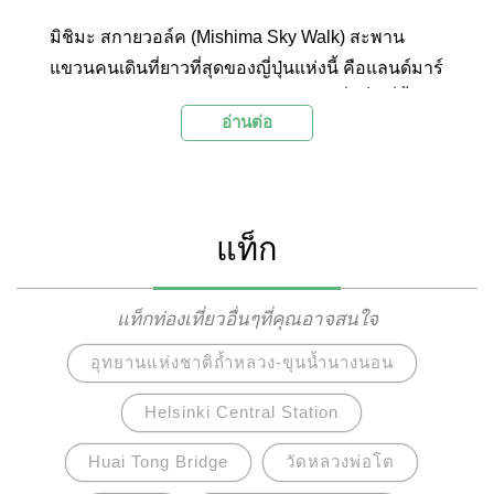
มิชิมะ สกายวอล์ค (Mishima Sky Walk) สะพาน
แขวนคนเดินที่ยาวที่สุดของญี่ปุ่นแห่งนี้ คือแลนด์มาร์
กยอดนิยมอีกแห่งของชิซูโอกะ จังหวัดซึ่งเป็นที่ตั้ง
อ่านต่อ
ของฟูเขาไฟฟูจิ โดยจากตัวสะพานสามารถชม
ทัศนียภาพอันสวยงามของภูเขาไฟฟูจิได้แบบชัดเจน
รวมถึงทิวทัศน์ของพื้นที่ทางธรรมชาติโดยรอบ ที่เปิด
ให้เข้าไปเดินเล่น มีกิจกรรมสนุกๆ และร้านอาหาร
แท็ก
ท้องถิ่นมากมาย
แท็กท่องเที่ยวอื่นๆที่คุณอาจสนใจ
อุทยานแห่งชาติถ้ำหลวง-ขุนน้ำนางนอน
Helsinki Central Station
Huai Tong Bridge
วัดหลวงพ่อโต