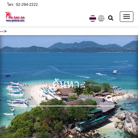
โทร : 02-294-2222
Togg
navig
-->
ค้นหา :