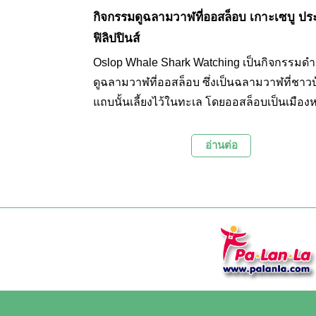
กิจกรรมดูฉลามวาฬที่ออสล็อบ เกาะเซบู ปร
ฟิลิปปินส์
Oslop Whale Shark Watching เป็นกิจกรรมดำน้
ดูฉลามวาฬที่ออสล็อบ ซึ่งเป็นฉลามวาฬที่ชาว
แถบนั้นเลี้ยงไว้ในทะเล โดยออสล็อบเป็นเมือง
ในเขตจังหวัดเซบู ประเทศฟิลิปปินส์ ตั้งอยู่ทาง
ออกเฉียงใต้ของเมืองเซบู
อ่านต่อ