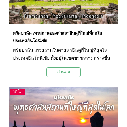
พรัมบานัน เทวสถานของศาสนาฮินดูที่ใหญ่ที่สุดใน
ประเทศอินโดนีเซีย
พรัมบานัน เทวสถานในศาสนาฮินดูที่ใหญ่ที่สุดใน
ประเทศอินโดนีเซีย ตั้งอยู่ในเขตชวากลาง สร้างขึ้น
ในราว ค.ศ.847 เพื่ออุทิศถวายแด่เทพเจ้าที่ยิ่งใหญ่ทั้ง
อ่านต่อ
3 องค์ของศาสนาฮินดู ตัววัดโดดเด่นด้วย
สถาปัตยกรรมและความใหญ่โตของปรางค์ซึ่งสร้าง
ขึ้นด้วยหินและมีความสูงถึง 47 เมตร ภายในบริเวณ
วิดีโอ
วัดมีเทวลัยหลัก 8 หลังอยู่ตรงกลาง รายล้อมด้วยเทว
ลัยขนาดเล็กเป็นบริวารอีกมากกว่า 200 หลัง และมี
แนวกำแพงล้อมรอบ ทั้งหมดนี้สะท้อนถึงความความ
ยิ่งใหญ่ ความงาม และความสำคัญของศาสนาฮินดู