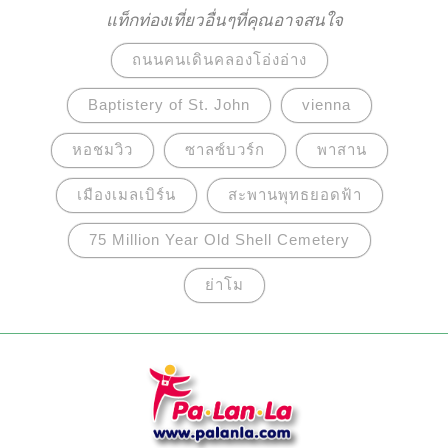
ของเกาะชวา โดยสร้างอยู่บนเนินสูงจากพื้นดินราว
แท็กท่องเที่ยวอื่นๆที่คุณอาจสนใจ
15 เมตร จึงเป็นที่มาของชื่อ “บุโรพุทโธ” ที่แปลว่า
ถนนคนเดินคลองโอ่งอ่าง
“วิหารที่สร้างบนภูเขาสูง” และยังได้รับการยกย่องให้
เป็นมรดกโลกทางวัฒนธรรมจากองค์การยูเนสโกใน
Baptistery of St. John
vienna
ปี พ.ศ. 2534
หอชมวิว
ซาลซ์บวร์ก
พาสาน
เมืองเมลเบิร์น
สะพานพุทธยอดฟ้า
75 Million Year Old Shell Cemetery
ย่าโม