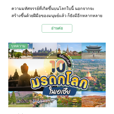
ความมหัศจรรย์ที่เกิดขึ้นบนโลกใบนี้ นอกจากจะ
สร้างขึ้นด้วยฝีมือของมนุษย์แล้ว ก็ยังมีอีกหลากหลาย
ผลงานเกิดจากการรังสรรค์ของธรรมชาติ งดงาม ยิ่ง
อ่านต่อ
ใหญ่ และน่าทึ่งไม่แพ้กันเลยค่ะ วันนี้เราเลยจะพาไป
ชม 10 สถานที่ทั่วเอเชีย ที่ได้รับการยกย่องให้เป็น
มรดกโลก จากองค์การยูเนสโก และยังเป็นสถานที่
บทความ
ยอดฮิตที่ได้รับความนิยมจากท่องเที่ยวทั่วทุกมุมโลก
ค่ะ