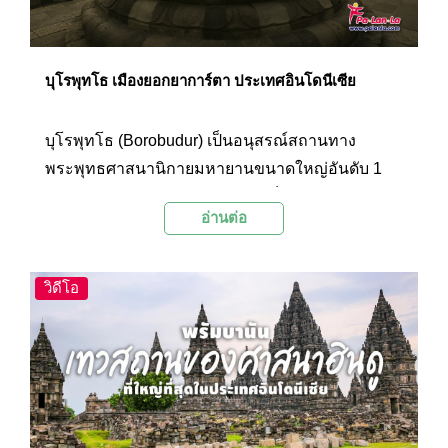
บุโรพุทโธ เมืองยอกยาการ์ตา ประเทศอินโดนีเซีย
บุโรพุทโธ (Borobudur) เป็นอนุสรณ์สถานทาง
พระพุทธศาสนานิกายมหายานขนาดใหญ่อันดับ 1
ของโลก และได้รับการยกย่องให้เป็นมรดกโลกจาก
อ่านต่อ
องค์กร UNESCO ในปี ค.ศ. 1991 สถานที่แห่งนี้
สร้างขึ้นเพื่อถวายแด่พระพุทธเจ้า และเป็นสถานที่
สำหรับพุทธศาสนิกชนเดินทางมาแสวงบุญสู่หนทาง
วิดีโอ
แห่งปัญญาตามคำสอนของพระพุทธเจ้า ตั้งอยู่ที่เมือง
ยอกยาการ์ตา (Yogyakarta) ประเทศอินโดนีเซีย