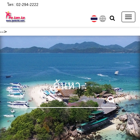
โทร : 02-294-2222
Togg
navig
-->
ค้นหา :