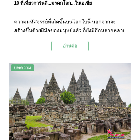
10 ที่เที่ยวการันตี...มรดกโลก...ในเอเชีย
ความมหัศจรรย์ที่เกิดขึ้นบนโลกใบนี้ นอกจากจะ
สร้างขึ้นด้วยฝีมือของมนุษย์แล้ว ก็ยังมีอีกหลากหลาย
ผลงานเกิดจากการรังสรรค์ของธรรมชาติ งดงาม ยิ่ง
อ่านต่อ
ใหญ่ และน่าทึ่งไม่แพ้กันเลยค่ะ วันนี้เราเลยจะพาไป
ชม 10 สถานที่ทั่วเอเชีย ที่ได้รับการยกย่องให้เป็น
มรดกโลก จากองค์การยูเนสโก และยังเป็นสถานที่
บทความ
ยอดฮิตที่ได้รับความนิยมจากท่องเที่ยวทั่วทุกมุมโลก
ค่ะ