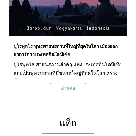
ในอดีต จนได้รับการยกย่องให้เป็นมรดกโลกทาง
วัฒนธรรมจากองค์การยูเนสโกในปี ค.ศ.1991
บุโรพุทโธ พุทธศาสนสถานที่ใหญ่ที่สุดในโลก เมืองยอก
ยาการ์ตา ประเทศอินโดนีเซีย
บุโรพุทโธ ศาสนสถานสำคัญแห่งประเทศอินโดนีเซีย
และเป็นพุทธสถานที่มีขนาดใหญ่ที่สุดในโลก สร้าง
ขึ้นในช่วงคริสต์ศตวรรษที่ 7-9 หรือประมาณปี พ.ศ.
อ่านต่อ
1393 มีลักษณะเป็นมหาสถูปซึ่งมีระเบียงซ้อนกันเป็น
ชั้นๆลดหลั่นขึ้นไปคล้ายพีระมิดบนฐานสี่เหลี่ยม ที่ชั้น
บนสุดเป็นที่ตั้งของมหาเจดีย์องค์ประธาน ห้อมล้อม
ด้วยพระพุทธรูปจำนวน 72 องค์ซึ่งประดิษฐานอยู่
แท็ก
ภายในเจดีย์ทรงระฆัง ฉลุเป็นช่องสี่เหลี่ยมข้าวหลาม
ตัด บุโรพุทโธตั้งอยู่ที่เมืองมาเกอลัง บริเวณภาคกลาง