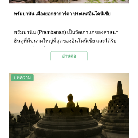
พรัมบานัน เมืองยอกยาการ์ตา ประเทศอินโดนีเซีย
พรัมบานัน (Prambanan) เป็นวัดเก่าแก่ของศาสนา
ฮินดูที่มีขนาดใหญ่ที่สุดของอินโดนีเซีย และได้รับ
เลือกให้เป็นหนึ่งในมรดกโลกจากองค์กร UNESCO
อ่านต่อ
เมื่อปี ค.ศ. 1991 แต่ละส่วนประกอบล้วนสอดแทรก
ปรัชญาฮินดูที่เผยแผ่ในดินแดนชวาตอนกลาง
(Central Java) ปัจจุบัน วัดแห่งนี้ตั้งอยู่ที่เมืองยอกยา
บทความ
การ์ตา (Yogyakarta) ประเทศอินโดนีเซีย