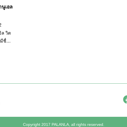
านูเอล
2
ิล วิต
มีชื่อ
เกียรติ
้านบน
นจุดที่
ามของ
Copyright 2017 PALANLA, all rights reserved.