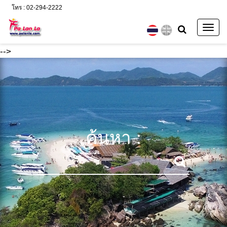
โทร : 02-294-2222
Togg
navig
-->
ค้นหา :