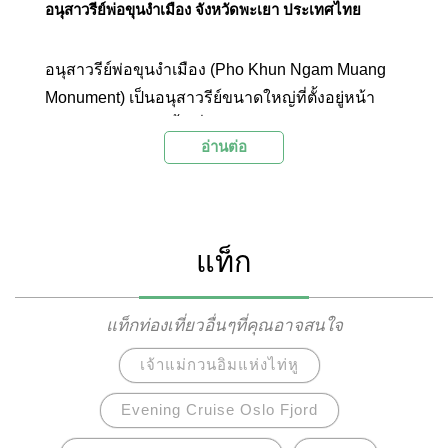
อนุสาวรีย์พ่อขุนงำเมือง จังหวัดพะเยา ประเทศไทย
อนุสาวรีย์พ่อขุนงำเมือง (Pho Khun Ngam Muang
Monument) เป็นอนุสาวรีย์ขนาดใหญ่ที่ตั้งอยู่หน้า
กว๊านพะเยา สร้างขึ้นเพื่อรำลึกถึงพ่อขุนงำเมือง
อ่านต่อ
กษัตริย์ลำดับที่ 9 แห่งเมืองภูกามยาวหรือพะเยาใน
ปัจจุบัน โดยในสมัยที่พ่อขุนงำเมืองปกครอง
อาณาจักรพะเยานั้นทำให้พะเยาเจริญรุ่งเรืองเป็น
อย่างมาก จนกลายเป็นอาณาจักรใหญ่ 1 ใน 3
แท็ก
อาณาจักรของชนเผ่าไทยในแถบนี้ ได้แก่ อาณาจักร
ล้านนา อาณาจักรสุโขทัย และอาณาจักรพะเยา
นั่นเอง เมื่อพะเยาได้รับการยกฐานะให้เป็นจังหวัดที่
แท็กท่องเที่ยวอื่นๆที่คุณอาจสนใจ
72 ในปีพ.ศ.2520 ชาวพะเยาจึงร่วมใจกันสร้าง
เจ้าแม่กวนอิมแห่งไท่หู
อนุสาวรีย์พ่อขุนงำเมืองขึ้น บริเวณสวนสาธารณะริม
กว๊านพะเยา และกลายเป็นศูนย์รวมใจของชาวพะเยา
Evening Cruise Oslo Fjord
นับแต่นั้นเป็นต้นมา