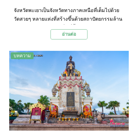
จังหวัดพะเยาเป็นจังหวัดทางภาคเหนือที่เต็มไปด้วย
วัดสวยๆ หลายแห่งที่สร้างขึ้นด้วยสถาปัตยกรรมล้าน
นาอย่างงดงาม และยังเป็นที่ตั้งของวนอุทยานภูลังกา
อ่านต่อ
ที่มีธรรมชาติอันสวยงามและอุดมสมบูรณ์ รวมถึง
อ่างเก็บน้ำขนาดใหญ่อย่างกว๊านพะเยาให้เที่ยวชม
อีกด้วย วันนี้ทาง Palanla จึงได้รวบรวมสถานที่ท่อง
บทความ
เที่ยวที่เป็นไฮไลท์ของจังหวัดพะเยามาฝากทุกท่าน
เพื่อเป็นแนวทางในการจัดทริปเที่ยวเหนือกันในวัด
หยุดที่กำลังจะมาถึงนี้