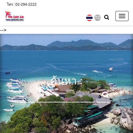
โทร : 02-294-2222
Togg
navig
-->
ค้นหา :