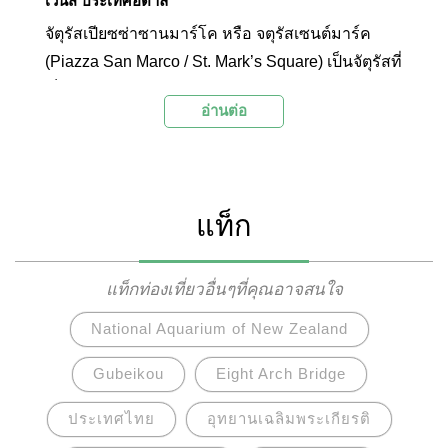
เวนิส ประเทศอิตาลี
จัตุรัสเปียซซ่าซานมาร์โค หรือ จตุรัสเซนต์มาร์ค
(Piazza San Marco / St. Mark’s Square) เป็นจัตุรัสที่
เป็นศูนย์กลางของเมืองเวนิส บริเวณจัตุรัสล้อมรอบ
อ่านต่อ
ด้วยแลนด์มาร์กสำคัญของเมือง อย่างเช่น มหาวิหาร
หอนาฬิกา พระราชวัง พิพิธภัณฑ์ ศูนย์นิทรรศการ
และหอสมุด และมีด้านที่ติดกับชายฝั่งทะเล ซึ่งจักรพร
รดินโปเลียน (Napoleon) อดีตจักรพรรดิผู้ยิ่งใหญ่แห่ง
แท็ก
ฝรั่งเศสเคยกล่าวไว้ว่าที่นี่เป็นดั่งห้องรับรองที่สวย
ที่สุดในโลก นอกจากนี้ บริเวณจัตุรัสยังโดดเด่นด้วย
หอระฆังซานมาร์โค หรือ หอระฆังเซนต์มาร์ค (San
แท็กท่องเที่ยวอื่นๆที่คุณอาจสนใจ
Marco Campanile / St. Mark’s Campanile) ความสูง
National Aquarium of New Zealand
99 เมตรซึ่งนักท่องเที่ยวสามารถขึ้นไปชมทัศนียภาพ
อันน่าประทับใจของเมืองเวนิสและชายฝั่งทะเลได้
Gubeikou
Eight Arch Bridge
จากด้านบน ด้วยเหตุนี้ จัตุรัสเปียซซ่าซานมาร์โคและ
ประเทศไทย
อุทยานเฉลิมพระเกียรติ
หอระฆังซานมาร์โค จึงได้รับนิยมจากนักท่องเที่ยว