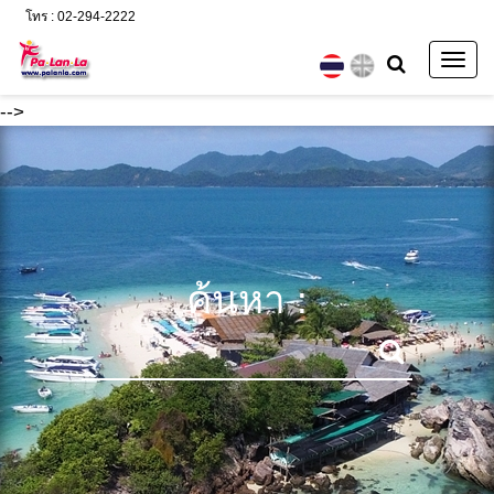
โทร : 02-294-2222
Togg
navig
-->
ค้นหา :