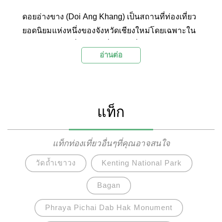
ดอยอ่างขาง (Doi Ang Khang) เป็นสถานที่ท่องเที่ยว
ยอดนิยมแห่งหนึ่งของจังหวัดเชียงใหม่โดยเฉพาะใน
ช่วงหน้าหนาวที่นักท่องเที่ยวจะหลั่งไหลมาชมความ
อ่านต่อ
ความงามของธรรมชาติ ภูเขา ทะเลหมอก พืชพรรณ
เมืองหนาวและดอกไม้สวยๆ กันอย่างคึกคัก
แท็ก
แท็กท่องเที่ยวอื่นๆที่คุณอาจสนใจ
วัดถ้ำเขาวง
Kenting National Park
Bagan
Phraya Pichai Dab Hak Monument