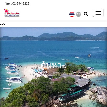
โทร : 02-294-2222
Togg
navig
-->
ค้นหา :