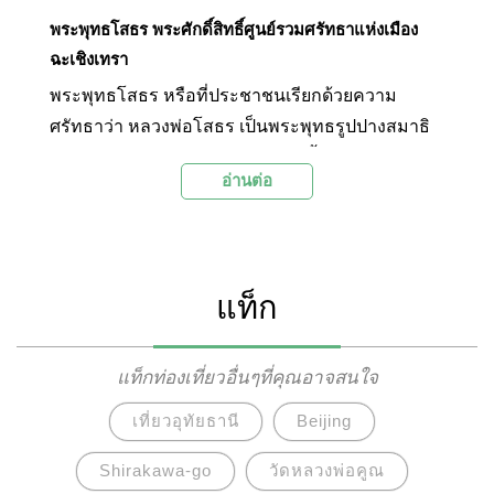
พระพุทธโสธร พระศักดิ์สิทธิ์ศูนย์รวมศรัทธาแห่งเมือง
ฉะเชิงเทรา
พระพุทธโสธร หรือที่ประชาชนเรียกด้วยความ
ศรัทธาว่า หลวงพ่อโสธร เป็นพระพุทธรูปปางสมาธิ
ศิลปะอยุธยา หน้าตักกว้าง 5 ฟุต 6 นิ้ว สูง 6 ฟุต และ
อ่านต่อ
เป็นพระพุทธรูปศักดิ์สิทธิ์คู่บ้านคู่เมืองแปดริ้ว หรือ
จังหวัดฉะเชิงเทรามาช้านาน
แท็ก
แท็กท่องเที่ยวอื่นๆที่คุณอาจสนใจ
เที่ยวอุทัยธานี
Beijing
Shirakawa-go
วัดหลวงพ่อคูณ