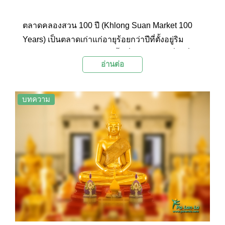
ตลาดคลองสวน 100 ปี (Khlong Suan Market 100
Years) เป็นตลาดเก่าแก่อายุร้อยกว่าปีที่ตั้งอยู่ริม
คลองประเวศน์บุรีรมย์ โดยพื้นที่ของตลาดครึ่งหนึ่ง
อ่านต่อ
อยู่ในจังหวัดฉะเชิงเทรา ส่วนอีกครึ่งหนึ่งตั้งอยู่ใน
จังหวัดสมุทรปราการ ภายในตลาดมีอาหารและขนม
ขายมากมาย นักท่องเที่ยวนิยมมาเดินเล่นชม
บทความ
บรรยากาศตลาดเก่า ถ่ายภาพเป็นที่ระลึก และซื้อ
ของกินอร่อยๆ เช่น ฮ่อยจ๊อ เป็ดพะโล้ ขนมกุยช่าย
ขนมไทย และกาแฟโบราณ