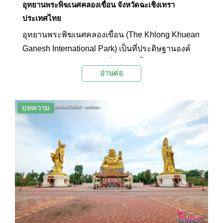
อุทยานพระพิฆเนศคลองเขื่อน จังหวัดฉะเชิงเทรา
ประเทศไทย
อุทยานพระพิฆเนศคลองเขื่อน (The Khlong Khuean
Ganesh International Park) เป็นที่ประดิษฐานองค์
เทวรูปพระพิฆเนศปางยืนที่ทำด้วยเนื้อสำริดขนาด
อ่านต่อ
มหึมาซึ่งสามารถมองเห็นองค์เทวรูปที่ตั้งตระหง่าน
อย่างสง่างามได้จากในระยะไกล โดยภายในบริเวณ
อุทยานยังมีร้านค้าจำหน่ายผลิตภัณฑ์ชุมชนอย่าง
บทความ
เช่น มะพร้าวแปดริ้วที่ส่งตรงมาจากสวน และร้าน
จำหน่ายของที่ระลึก เช่น องค์พระพิฆเนศจำลอง เสื้อ
ยืด จี้โอม และตุ๊กตาหนูบริวาร โดยในทุกๆ วันจะมีนัก
ท่องเที่ยวและผู้มีจิตศรัทธาเดินทางมาสักการะบูชา
กันอย่างเนืองแน่น โดยเชื่อกันว่าองค์พระพิศเนศผู้
เป็นเทพแห่งศิลปะวิทยาการจะดลบันดาลให้เกิด
ความสำเร็จ