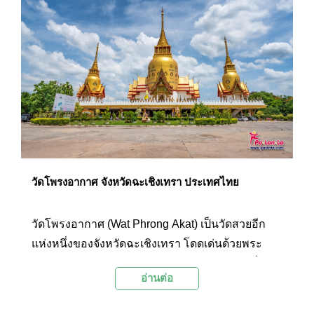
โดยในทุกๆ วันจะมีพุทธศาสนิกชนและนักท่องเที่ยว
จำนวนมากเดินทางมาสักการะสิ่งศักดิ์สิทธิ์ และเที่ยว
ชมความงดงามของวัดแห่งนี้ ที่นี่จึงเป็นหนึ่งในสถาน
ที่ท่องเที่ยวยอดนิยมของจังหวัดฉะเชิงเทราที่ไม่ควร
พลาดชม
วัดโพรงอากาศ จังหวัดฉะเชิงเทรา ประเทศไทย
วัดโพรงอากาศ (Wat Phrong Akat) เป็นวัดสวยอีก
แห่งหนึ่งของจังหวัดฉะเชิงเทรา โดดเด่นด้วยพระ
อุโบสถทองคำทรงเจดีย์สามองค์ โดยองค์ใหญ่ที่สุด
อ่านต่อ
อยู่ตรงกลาง ซึ่งนอกจากนักท่องเที่ยวที่มาเยือนจะได้
เที่ยวชมความสวยงามแปลกตาของพระอุโบสถ