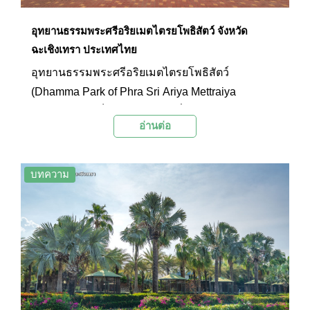
อุทยานธรรมพระศรีอริยเมตไตรยโพธิสัตว์ จังหวัด
ฉะเชิงเทรา ประเทศไทย
อุทยานธรรมพระศรีอริยเมตไตรยโพธิสัตว์
(Dhamma Park of Phra Sri Ariya Mettraiya
Bodhisattva) เป็นอุทยานธรรมที่มีเทวรูปสีทององค์
อ่านต่อ
ใหญ่ของพระศรีอริเมตไตรยโพธิสัตว์ พระโพธิสัตว์
กวนอิม และพระอรหันต์จี้กง ตั้งตระหง่านอย่างยิ่ง
ใหญ่อยู่ภายในอุทยานธรรม เปิดให้ผู้ที่มาเยือนได้เข้า
บทความ
มาสักการะและเที่ยวชมความงดงามของเทวรูปทั้ง
สามองค์ โดยใต้เทวรูปแต่ละองค์นั้นเป็นอาคารขนาด
ย่อมที่สามารถเข้าไปสักการะเทวรูปของทวยเทพที่
ประดิษฐานอยู่ภายในได้อีกด้วย นอกจากนี้บริเวณ
อุทยานธรรมยังตกแต่งด้วยสถาปัตยกรรมจีนและ
ศิลปะจีนที่มีความสวยงามเป็นอย่างมาก