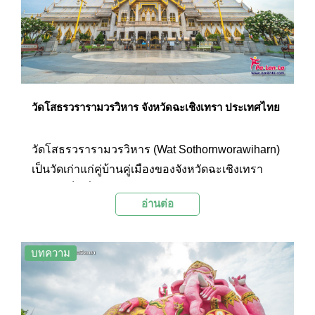
มาก
วัดโสธรวรารามวรวิหาร จังหวัดฉะเชิงเทรา ประเทศไทย
วัดโสธรวรารามวรวิหาร (Wat Sothornworawiharn)
เป็นวัดเก่าแก่คู่บ้านคู่เมืองของจังหวัดฉะเชิงเทรา
ภายในเป็นที่ประดิษฐานองค์พระพุทธรูปหลวงพ่อโส
อ่านต่อ
ธร ซึ่งเป็นที่เคารพศรัทธาจากชาวเมืองและผู้คนจาก
ทั่วสารทิศ เนื่องจากเชื่อกันว่ามีความศักดิ์สิทธิ์เป็น
อย่างมาก จึงมีผู้คนมากมายเดินทางมากราบสักการะ
บทความ
ขอพร ทำบุญ เช่าวัตถุมงคล และแก้บน กันอย่างเนือง
แน่นในทุกๆ วัน นอกจากนี้นักท่องเที่ยวที่มาเยือนยัง
สามารถเที่ยวชมความงามของพระอุโบสถ และสัก