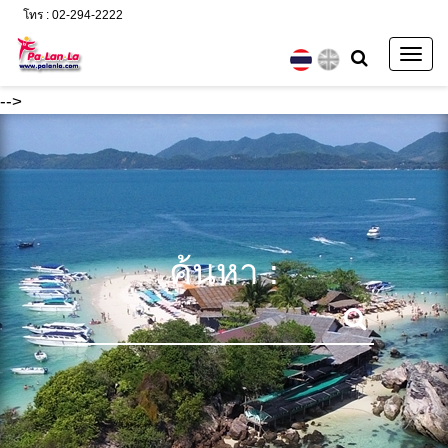
โทร : 02-294-2222
Togg
navig
-->
ค้นหา :