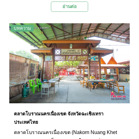
อ่านต่อ
ภายในมีวิหารและศาลเจ้าที่สร้างด้วยสถาปัตยกรรม
จีนที่สวยงาม มีองค์พระพุทธรูป และเทวรูปของทวย
เทพต่างๆ หลายองค์ เป็นสถานที่ที่ชาวไทยเชื้อสายจีน
บทความ
และผู้ที่สนใจนิยมไปสักการะขอพรเพื่อวามเป็นสิริ
มงคลโดยเฉพาะในช่วงตรุษจีน
ตลาดโบราณนครเนื่องเขต จังหวัดฉะเชิงเทรา
ประเทศไทย
ตลาดโบราณนครเนื่องเขต (Nakorn Nuang Khet