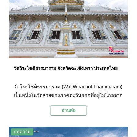
นอกจากนี้ที่นี่ยังเป็นจุดชมทัศนียภาพริมแม่น้ำบาง
ประกงที่มีความสวยงามอีกแห่งหนึ่งในจังหวัด
ฉะเชิงเทราอีกด้วย
วัดวีระโชติธรรมาราม จังหวัดฉะเชิงเทรา ประเทศไทย
วัดวีระโชติธรรมาราม (Wat Wirachot Thammaram)
เป็นหนึ่งในวัดสวยของภาคตะวันออกที่อยู่ไม่ไกลจาก
กรุงเทพฯ รายล้อมไปด้วยทุ่งนาอันเขียวขจี ภายในวัด
อ่านต่อ
ตกแต่งอย่างสวยงาม และมีพระพุทธรูปหลายองค์ โด
ยมีไฮไลท์อยู่ที่พระอุโบสถแก้วกลางน้ำที่ภายในและ
ภายนอกประดับด้วยแก้วซึ่งมีความสวยงามแปลกตา
บทความ