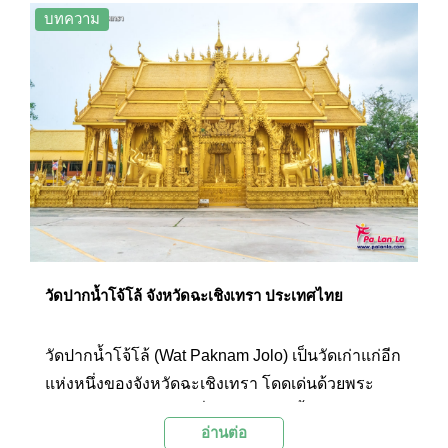
ทองคำทรงเจดีย์สามองค์และสักการะพระพุทธรูป
บทความ
ต่างๆ ที่ประดิษฐานอยู่ภายในวัดแล้ว ยังสามารถเดิน
ต่อไปอีกนิดเพื่อไปเที่ยวชมอุทยานพระพิฆเนศที่อยู่ใน
บริเวณวัดได้อีกด้วย
วัดปากน้ำโจ้โล้ จังหวัดฉะเชิงเทรา ประเทศไทย
วัดปากน้ำโจ้โล้ (Wat Paknam Jolo) เป็นวัดเก่าแก่อีก
แห่งหนึ่งของจังหวัดฉะเชิงเทรา โดดเด่นด้วยพระ
อุโบสถสีทองหลังใหญ่ที่สลักลวดลายทั้งภายนอกและ
อ่านต่อ
ภายในอย่างวิจิตรบรรจง เป็นหนึ่งในวัดสวยของไทย