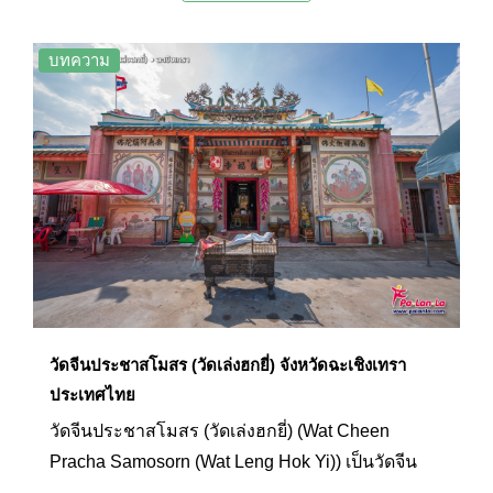
ที่ควรค่าแก่การมาเที่ยวชม และสักการะพระพุทธรูป
ปางมารวิชัยที่ประดิษฐานอยู่ภายในพระอุโบสถ
บทความ
นอกจากนี้ภายในบริเวณยังมีพระบรมราชานุสาวรีย์
สมเด็จพระเจ้าตากสินมหาราชที่เป็นอนุสรณ์รำลึกถึง
ชัยชนะในการปราบทัพพม่าบริเวณนี้เมื่อในอดีตอีก
ด้วย
วัดจีนประชาสโมสร (วัดเล่งฮกยี่) จังหวัดฉะเชิงเทรา
ประเทศไทย
วัดจีนประชาสโมสร (วัดเล่งฮกยี่) (Wat Cheen
Pracha Samosorn (Wat Leng Hok Yi)) เป็นวัดจีน
พุทธศาสนานิกายมหายานคู่บ้านคู่เมืองฉะเชิงเทรา