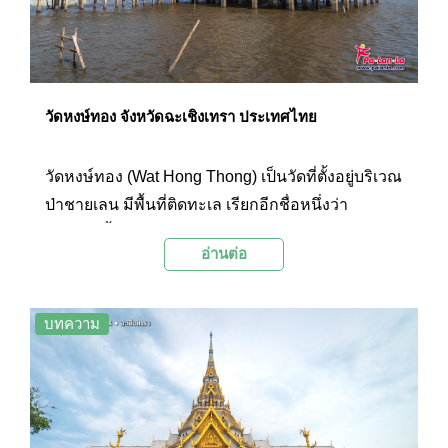
วัดหงษ์ทอง จังหวัดฉะเชิงเทรา ประเทศไทย
วัดหงษ์ทอง (Wat Hong Thong) เป็นวัดที่ตั้งอยู่บริเวณ
ป่าชายเลน มีพื้นที่ติดทะเล เรียกอีกชื่อหนึ่งว่า
วัดกลางน้ำ ภายในบริเวณโดดเด่นด้วยพระธาตุคงคา
อ่านต่อ
มหาเจดีย์ปรีชาประภากรณ์ปราชญ์ศรนิลอนุสรณ์ที่
ตั้งอยู่ในทะเล ซึ่งเป็นเจดีย์สีทองที่ภายในบรรจุพระ
ธาตุพระอรหันต์ และเป็นที่ประดิษฐานพระพุทธรูป
บทความ
หลวงพ่อพุทธโสธร รวมถึงพระพุทธรูปองค์อื่นๆ ให้
นักท่องเที่ยวได้สักการะเพื่อความเป็นสิริมงคล
นอกจากนี้ยังเป็นจุดชมวิวทะเลของจังหวัด
ฉะเชิงเทราอีกแห่งหนึ่งที่มีความสวยงามเป็นอย่าง