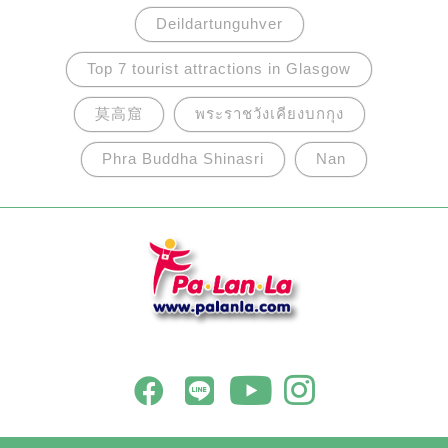
Deildartunguhver
Top 7 tourist attractions in Glasgow
莫高窟
พระราชวังเคียงบกกุง
Phra Buddha Shinasri
Nan