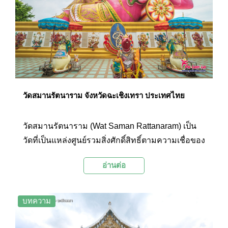
การะองค์พระพุทธรูปปางต่างๆ ที่ประดิษฐานอยู่
ภายในวัดเพื่อความเป็นสิริมงคลได้อีกด้วย
วัดสมานรัตนาราม จังหวัดฉะเชิงเทรา ประเทศไทย
วัดสมานรัตนาราม (Wat Saman Rattanaram) เป็น
วัดที่เป็นแหล่งศูนย์รวมสิ่งศักดิ์สิทธิ์ตามความเชื่อของ
ศาสนาพุทธ ศาสนาพราหมณ์-ฮินดู และองค์ทวยเทพ
อ่านต่อ
ของจีน ภายในวัดโดดเด่นด้วยเทวรูปองค์พระพิฆเนศ
ปางนอนเสวยสุขเนื้อสีชมพูขนาดใหญ่ และยังมี
เทวรูปเจ้าแม่กวนอิม องค์พระราหู พญานาค ศาล
บทความ
เทพเจ้าจีน และพระพุทธรูปต่างๆ ให้นักท่องเที่ยวได้
แวะสักการะตามความเชื่อเพื่อความเป็นสิริมงคล