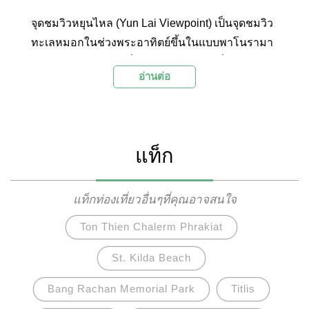
จุดชมวิวหยุนไหล (Yun Lai Viewpoint) เป็นจุดชมวิว
ทะเลหมอกในช่วงพระอาทิตย์ขึ้นในแบบพาโนรามา
ท่ามกลางธรรมชาติที่สวยงามของภูเขาที่โอบล้อม
อ่านต่อ
และมีบรรยากาศค่อนข้างโรแมนติก จึงเป็นสถานที่
ยอดนิยมของคู่รัก โดยเฉพาะบริเวณต้นสนมงคลที่
เปิดให้นักท่องเที่ยวมาแขวนป้ายรูปหัวใจที่เขียนชื่อ
ของตนและคู่รักลงไป และที่นี่ยังเป็นสถานที่ยอดนิยม
แท็ก
ในการขอแต่งงานอีกด้วย
แท็กท่องเที่ยวอื่นๆที่คุณอาจสนใจ
Ton Thien Chalerm Phrakiat
St. Kilda Beach
Bang Rachan Memorial Park
Titlis