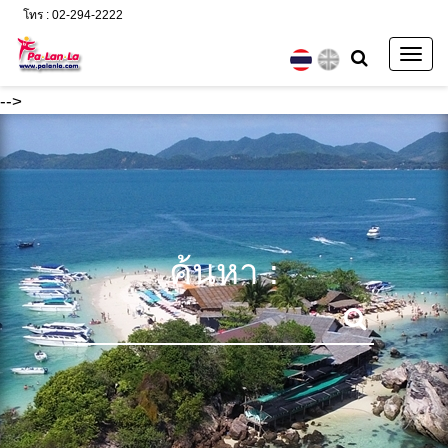
โทร : 02-294-2222
Togg
navig
-->
ค้นหา :