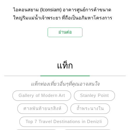
ไอคอนสยาม (Iconsiam) อาคารศูนย์การค้าขนาด
ใหญ่ริมแม่น้ำเจ้าพระยา ที่ถือเป็นอภิมหาโครงการ
เมืองแห่งการใช้ชีวิตสู่โลกอนาคต มูลค่า 54,000
อ่านต่อ
ล้านบาท สัญลักษณ์แห่งความรุ่งโรจน์ของไทยริมฝั่ง
แม่น้ำเจ้าพระยา ซึ่งนำเสนอที่สุดของเอกลักษณ์และ
วิถีไทยอันสง่างาม ผ่านรูปแบบของความวิจิตรล้ำ
สมัย พร้อมกับคัดสรรสิ่งที่ดีที่สุดของโลกมารวมไว้ ณ
แท็ก
ที่แห่งเดียวกัน
แท็กท่องเที่ยวอื่นๆที่คุณอาจสนใจ
Gallery of Modern Art
Stanley Point
ศาลพันท้ายนรสิงห์
ถ้ำพระนางใน
Top 7 Travel Destinations in Denizli