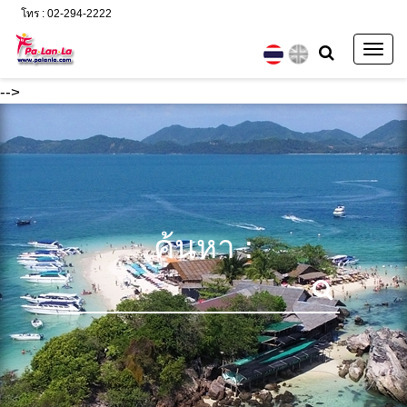
โทร : 02-294-2222
Togg
navig
-->
ค้นหา :