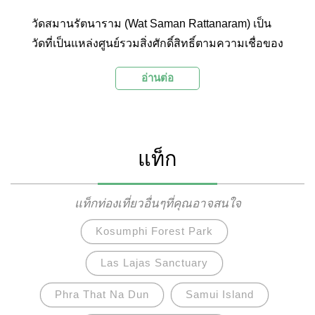
วัดสมานรัตนาราม (Wat Saman Rattanaram) เป็น
วัดที่เป็นแหล่งศูนย์รวมสิ่งศักดิ์สิทธิ์ตามความเชื่อของ
ศาสนาพุทธ ศาสนาพราหมณ์-ฮินดู และองค์ทวยเทพ
อ่านต่อ
ของจีน ภายในวัดโดดเด่นด้วยเทวรูปองค์พระพิฆเนศ
ปางนอนเสวยสุขเนื้อสีชมพูขนาดใหญ่ และยังมี
เทวรูปเจ้าแม่กวนอิม องค์พระราหู พญานาค ศาล
เทพเจ้าจีน และพระพุทธรูปต่างๆ ให้นักท่องเที่ยวได้
แท็ก
แวะสักการะตามความเชื่อเพื่อความเป็นสิริมงคล
นอกจากนี้ที่นี่ยังเป็นจุดชมทัศนียภาพริมแม่น้ำบาง
ประกงที่มีความสวยงามอีกแห่งหนึ่งในจังหวัด
แท็กท่องเที่ยวอื่นๆที่คุณอาจสนใจ
ฉะเชิงเทราอีกด้วย
Kosumphi Forest Park
Las Lajas Sanctuary
Phra That Na Dun
Samui Island