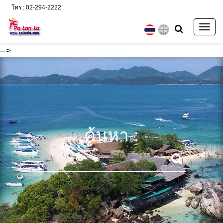
โทร : 02-294-2222
Togg
navig
-->
ค้นหา :