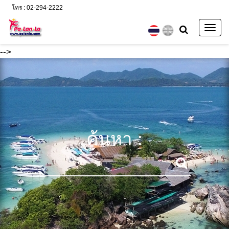
โทร : 02-294-2222
Togg
navig
-->
ค้นหา :