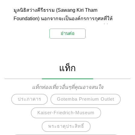
มูลนิธิสว่างคีรีธรรม (Sawang Kiri Tham
Foundation) นอกจากจะเป็นองค์กรการกุศลที่ให้
ความช่วยเหลือสังคมมาอย่างยาวนานแล้ว ที่นี่ยังเป็น
อ่านต่อ
สถานที่ท่องเที่ยวที่เราจะได้ชมความอลังการของ
สถาปัตยกรรมจีนที่มีความวิจิตรงดงามเป็นอย่างมาก
ไม่ว่าจะเป็นศาลเจ้าหรือวิหารต่างๆ โดยจุดเด่นที่
ดึงดูดนักท่องเที่ยวและผู้ที่ศรัทธาในเจ้าแม่กวนอิมให้
แท็ก
มาเที่ยวชมที่นี่คือวิหารมหาโพธิสัตว์กวนอิมพันกรซึ่ง
มีเทวรูปเจ้าแม่กวนอิมพันกรสีทองขนาดใหญ่ที่สุดใน
ประเทศไทยประดิษฐานอยู่บริเวณด้านหน้าวิหารให้ผู้
แท็กท่องเที่ยวอื่นๆที่คุณอาจสนใจ
มีจิตศรัทธาได้สักการะเพื่อความเป็นสิริมงคล
ประภาคาร
Gotemba Premium Outlet
Kaiser-Friedrich-Museum
พระธาตุประสิทธิ์