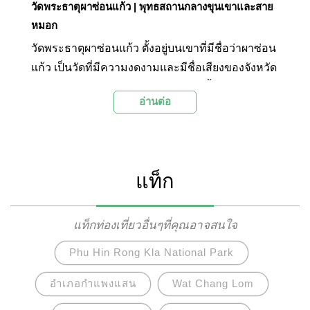
วัดพระธาตุผาซ่อนแก้ว | พุทธสถานกลางขุนเขาและสาย
หมอก
วัดพระธาตุผาซ่อนแก้ว ตั้งอยู่บนเขาที่มีชื่อว่าผาซ่อน
แก้ว เป็นวัดที่มีความงดงามและมีชื่อเสียงของจังหวัด
เพชรบูรณ์ โดยเอกลักษณ์ของวัดแห่งนี้คือพระพุทธ
อ่านต่อ
รูปพระพุทธเจ้าห้าพระองค์สีขาวองค์ใหญ่ที่ตั้ง
ตระหง่านอย่างสง่างามยิ่งใหญ่ท่ามกลางขุนเขาและ
สายหมอกที่โอบล้อม และยังสามารถมองเห็นได้จาก
ระยะไกล จนนับว่าเป็นแลนด์มาร์กหลักของจังหวัด
แท็ก
เพชรบูรณ์ที่คนส่วนใหญ่มักจะนึกถึง นอกจากนี้
ภายในบริเวณยังเป็นที่ตั้งของพระเจดีย์พระธาตุผา
ซ่อนแก้วสิริราชย์ธรรมนฤมิตรที่มีสถาปัตกรรมที่
แท็กท่องเที่ยวอื่นๆที่คุณอาจสนใจ
สวยงามและมีการตกแต่งลวดลายจากกระเบื้อง
Phu Hin Rong Kla National Park
เซรามิคและหินสีสันสดใสจนมีความงดงามแปลกตา
เป็นอย่างมาก วัดแห่งนี้จึงเป็นจุดหมายปลายทางยอด
อำเภอกำแพงแสน
Wat Chang Lom
นิยมในการท่องเที่ยวเพชรบูรณ์ที่ไม่ควรพลาด