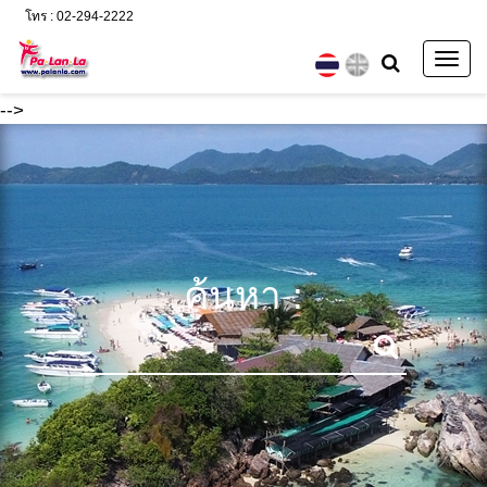
โทร : 02-294-2222
Togg
navig
-->
ค้นหา :