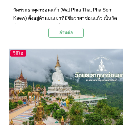
วัดพระธาตุผาซ่อนแก้ว (Wat Phra That Pha Sorn
Kaew) ตั้งอยู่ด้านบนเขาที่มีชื่อว่าผาซ่อนแก้ว เป็นวัด
ที่มีความงดงามและมีชื่อเสียงของจังหวัดเพชรบูรณ์
อ่านต่อ
โดยเอกลักษณ์ของวัดแห่งนี้คือพระพุทธรูป
พระพุทธเจ้าห้าพระองค์สีขาวองค์ใหญ่ที่ตั้ง
ตระหง่านอย่างสง่างามยิ่งใหญ่ท่ามกลางขุนเขาและ
วิดีโอ
สายหมอกที่โอบล้อม และยังสามารถมองเห็นได้จาก
ระยะไกลจนนับว่าเป็นแลนด์มาร์กหลักของจังหวัด
เพชรบูรณ์ที่คนส่วนใหญ่มักจะนึกถึง นอกจากนี้
ภายในบริเวณยังเป็นที่ตั้งของพระเจดีย์พระธาตุผา
ซ่อนแก้วสิริราชย์ธรรมนฤมิตรที่มีสถาปัตกรรมที่
สวยงามและมีการตกแต่งลวดลายจากกระเบื้อง
เซรามิคและหินสีสันสดใสจนมีความงดงามแปลกตา
เป็นอย่างมาก วัดแห่งนี้จึงเป็นจุดหมายปลายทางยอด
นิยมในการท่องเที่ยวเพชรบูรณ์ที่ไม่ควรพลาด