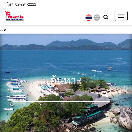
โทร : 02-294-2222
Togg
navig
-->
ค้นหา :