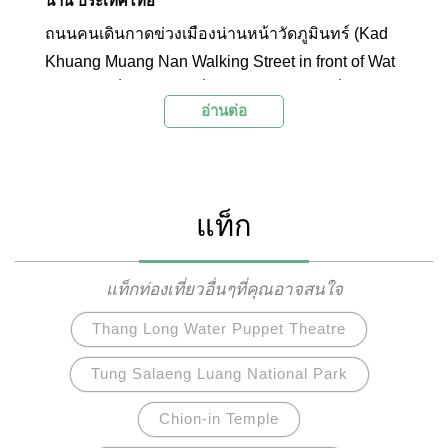
น่าน ประเทศไทย
ถนนคนเดินกาดข่วงเมืองน่านหน้าวัดภูมินทร์ (Kad
Khuang Muang Nan Walking Street in front of Wat
Phumin) เป็นสีสันยามค่ำคืนของเมืองน่านที่จะเปิด
อ่านต่อ
ทุกวันศุกร์ เสาร์ และอาทิตย์ ช่วงห้าโมงเย็นไปจนถึง
สี่ทุ่ม ภายในมีแผงสินค้าและอาหารจำหน่ายมากมาย
ซึ่งสามารถซื้ออาหารมานั่งทานบริเวณลานขันโตก
ภายในวัด พร้อมชมความสวยงามของวัดและชมการ
แท็ก
แสดงทางวัฒนธรรมที่แตกต่างกันไปในแต่ละวัน ทั้ง
การแสดงพื้นบ้านและการร่ายรำในชุดพื้นเมือง ถนน
คนเดินแห่งนี้จึงเป็นอีกหนึ่งเอกลักษณ์ของเมืองน่านที่
แท็กท่องเที่ยวอื่นๆที่คุณอาจสนใจ
ไม่ควรพลาดชม
Thang Long Water Puppet Theatre
Tung Salaeng Luang National Park
Chion-in Temple