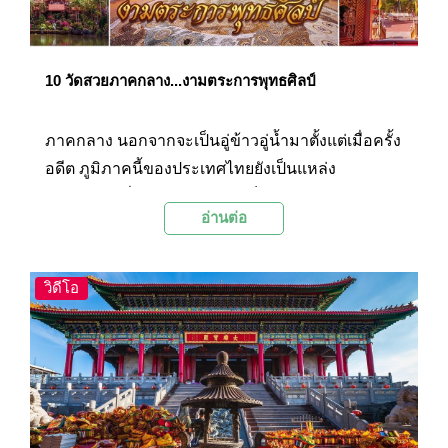
10 วัดสวยภาคกลาง...งามตระการพุทธศิลป์
ภาคกลาง นอกจากจะเป็นอู่ข้าวอู่น้ำมาตั้งแต่เมื่อครั้ง
อดีต ภูมิภาคนี้ของประเทศไทยยังเป็นแหล่ง
อารยธรรมที่หลากหลาย และเต็มไปด้วย
อ่านต่อ
สถาปัตยกรรมที่สวยงามทรงคุณค่ามากมาย โดย
เฉพาะวัดวาอารามสวยๆ ทั้งที่เก่าแก่และที่สร้างใน
ปัจจุบันสมัย ทั้งงดงามด้วยสถาปัตยกรรมแบบไทยๆ
วิดีโอ
ไปจนถึงสถาปัตยกรรมแบบจีนและอินเดีย… Palanla
จะพาไปชม 10 วัดสวยภาคกลางพร้อมๆ กัน