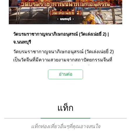
วัดบรมราชากาญจนาภิเษกอนุสรณ์ (วัดเล่งเน่ยยี่ 2) |
จ.นนทบุรี
วัดบรมราชากาญจนาภิเษกอนุสรณ์ (วัดเล่งเน่ยยี่ 2)
เป็นวัดจีนที่มีความสวยงามจากสถาปัตยกรรมจีนที่
คล้ายกับพระราชวังต้องห้ามที่กรุงปักกิ่ง ประเทศจีน
อ่านต่อ
วัดแห่งนี้เป็นอีกหนึ่งสถานที่ยอดนิยมในช่วงตรุษจีน
โดยชาวไทยเชื้อสายจีนและผู้มีจิตศรัทธามักจะเดิน
ทางมาไหว้ขอพรองค์ทวยเทพและทำบุญแก้ปีชงกัน
ในทุกๆ ปี ซึ่งนอกจากการไหว้ขอพรเพื่อความเป็นสิริ
แท็ก
มงคลแล้ว อีกหนึ่งไฮไลท์ของที่นี่คือการเดินเที่ยวชม
ความสวยงามของวิหารและสิ่งปลูกสร้างต่างๆ
ภายในวัดรวมถึงเที่ยวชมการตกแต่งด้วยศิลปะจีนที่มี
แท็กท่องเที่ยวอื่นๆที่คุณอาจสนใจ