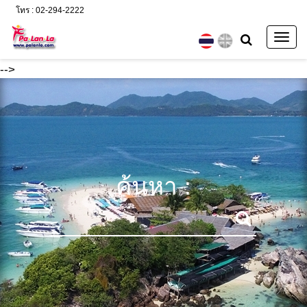
โทร : 02-294-2222
Togg
navig
-->
ค้นหา :