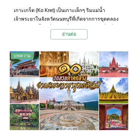
เกาะเกร็ด (Ko Kret) เป็นเกาะเล็กๆ ริมแม่น้ำ
เจ้าพระยาในจังหวัดนนทบุรีที่เกิดจากการขุดคลอง
และกระแสน้ำเปลี่ยนทิศเมื่อในอดีต เกาะเกร็ดเป็น
อ่านต่อ
ย่านชุมชนมาตั้งแต่สมัยอยุธยาตอนปลาย ปัจจุบันจึงมี
วัดและโบราณสถานหลายแห่งให้เที่ยวชม อีกทั้งยังมี
หมู่บ้านโอทอปที่จัดแสดงผลงานทางด้านหัตถกรรม
บทความ
และเครื่องปั้นดินเผาของชาวไทยเชื้อสายมอญ
นอกจากนี้ยังมีส่วนของตลาดที่จำหน่ายสินค้าท้องถิ่น
อาหาร และขนมอร่อยๆ อีกด้วย