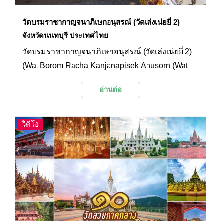
วัดบรมราชากาญจนาภิเษกอนุสรณ์ (วัดเล่งเน่ยยี่ 2)
จังหวัดนนทบุรี ประเทศไทย
วัดบรมราชากาญจนาภิเษกอนุสรณ์ (วัดเล่งเน่ยยี่ 2)
(Wat Borom Racha Kanjanapisek Anusorn (Wat
Leng Noei Yi 2)) เป็นวัดจีนที่มีความสวยงามจาก
อ่านต่อ
สถาปัตยกรรมจีนที่คล้ายกับพระราชวังต้องห้ามที่
กรุงปักกิ่งประเทศจีน วัดแห่งนี้เป็นอีกหนึ่งสถานที่ยอด
นิยมในช่วงตรุษจีน โดยชาวไทยเชื้อสายจีนและผู้มี
วิดีโอ
จิตศรัทธามักจะเดินทางมาไหว้ขอพรองค์ทวยเทพ
และทำบุญแก้ปีชงกันในทุกๆ ปี ซึ่งนอกจากการไหว้
ขอพรเพื่อความเป็นสิริมงคลแล้ว อีกหนึ่งไฮไลท์ของ
ที่นี่คือการเดินเที่ยวชมความสวยงามของวิหารและ
สิ่งปลูกสร้างต่างๆ ภายในวัดรวมถึงเที่ยวชมการ
ตกแต่งด้วยศิลปะจีนที่มีความงดงามเป็นอย่างมาก