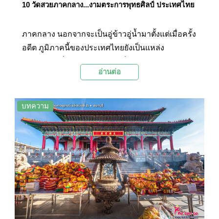
10 วัดสวยภาคกลาง...งามตระการพุทธศิลป์ ประเทศไทย
ภาคกลาง นอกจากจะเป็นอู่ข้าวอู่น้ำมาตั้งแต่เมื่อครั้ง
อดีต ภูมิภาคนี้ของประเทศไทยยังเป็นแหล่ง
อารยธรรมที่หลากหลาย และเต็มไปด้วย
อ่านต่อ
สถาปัตยกรรมที่สวยงามทรงคุณค่ามากมาย โดย
เฉพาะวัดวาอารามสวยๆ ทั้งที่เก่าแก่และที่สร้างใน
ปัจจุบันสมัย ทั้งงดงามด้วยสถาปัตยกรรมแบบไทยๆ
บทความ
ไปจนถึงสถาปัตยกรรมแบบจีนและอินเดีย… Palanla
จะพาไปชม 10 วัดสวยภาคกลางพร้อมๆ กัน