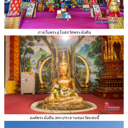
ภายในพระอุโบสถวัดพระนั่งดิน
องค์พระนั่งดิน พระประธานของวัดแห่งนี้