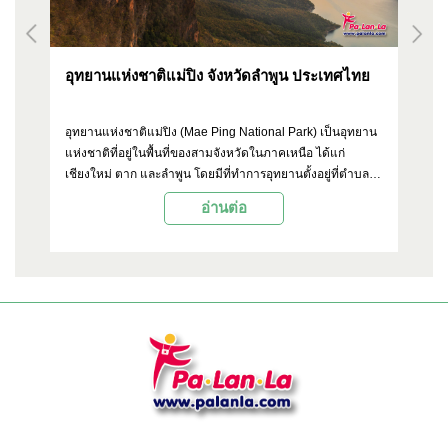
อุทยานแห่งชาติแม่ปิง จังหวัดลำพูน ประเทศไทย
ส
อุทยานแห่งชาติแม่ปิง (Mae Ping National Park) เป็นอุทยาน
สะ
ง
แห่งชาติที่อยู่ในพื้นที่ของสามจังหวัดในภาคเหนือ ได้แก่
ทา
า
เชียงใหม่ ตาก และลำพูน โดยมีที่ทำการอุทยานตั้งอยู่ที่ตำบล
ที
น
แม่ลาน อำเภอลี้ จังหวัดลำพูน นอกจากธรรมชาติที่อุดมสมบูรณ์
ตั้
อ่านต่อ
ด็จ
แล้ว อุทยานแห่งชาติแม่ปิงยังมีทิวทัศน์ที่สวยงาม และแหล่ง
หม
ท่องเที่ยวที่น่าสนใจหลายๆ จุดด้วยกัน
เช