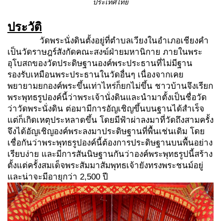
ประเทศไทย
ประวัติ
วัดพระนั่งดินตั้งอยู่ที่ตำบลเวียงในอำเภอเชียงคำ
เป็นวัดราษฎร์สังกัดคณะสงฆ์ฝ่ายมหานิกาย ภายในพระ
อุโบสถของวัดประดิษฐานองค์พระประธานที่ไม่มีฐาน
รองรับเหมือนพระประธานในวัดอื่นๆ เนื่องจากเคย
พยายามยกองค์พระขึ้นเท่าไหร่ก็ยกไม่ขึ้น ชาวบ้านจึงเรียก
พระพุทธรูปองค์นี้ว่าพระเจ้านั่งดินและนำมาตั้งเป็นชื่อวัด
ว่าวัดพระนั่งดิน ต่อมามีการอัญเชิญขึ้นบนฐานได้สำเร็จ
แต่ก็เกิดเหตุประหลาดขึ้น โดยมีฟ้าผ่าลงมาที่วัดถึงสามครั้ง
จึงได้อัญเชิญองค์พระลงมาประดิษฐานที่พื้นเช่นเดิม โดย
เชื่อกันว่าพระพุทธรูปองค์นี้ต้องการประดิษฐานบนพื้นอย่าง
เรียบง่าย และมีการสันนิษฐานกันว่าองค์พระพุทธรูปนี้สร้าง
ตั้งแต่ครั้งสมเด็จพระสัมมาสัมพุทธเจ้ายังทรงพระชนม์อยู่
และน่าจะมีอายุกว่า 2,500 ปี