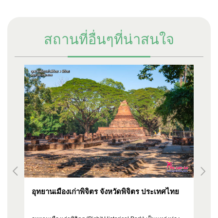
สถานที่อื่นๆที่น่าสนใจ
อุทยานเมืองเก่าพิจิตร จังหวัดพิจิตร ประเทศไทย
วั