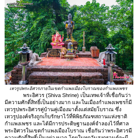
เทวรูปพระอิศวรภายในเขตกำแพงเมืองโบราณของกำแพงเพชร
พระอิศวร (Shiva Shrine) เป็นเทพเจ้าที่เชื่อกันว่า
มีความศักดิ์สิทธิ์เป็นอย่างมาก และในเมืองกำแพงเพชรก็มี
เทวรูปพระอิศวรคู่บ้านคู่เมืองมาตั้งแต่สมัยโบราณ ซึ่ง
เทวรูปองค์จริงถูกเก็บรักษาไว้ที่พิพิธภัณฑสถานแห่งชาติ
กำแพงเพชร และได้มีการประดิษฐานองค์จำลองไว้ที่ศาล
พระอิศวรในเขตกำแพงเมืองโบราณ เชื่อกันว่าพระอิศวรมี
ความศักดิ์สิทธิ์เป็นอย่างมาก โดยในทุกวันสงกรานต์จะมี