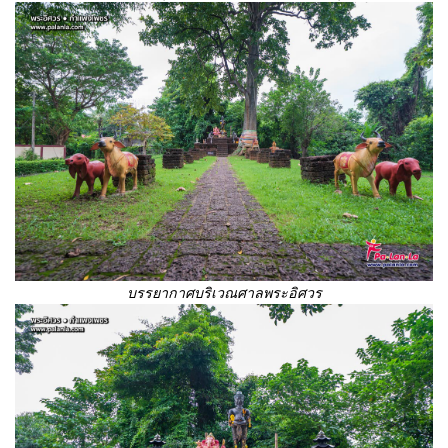
บรรยากาศบริเวณศาลพระอิศวร