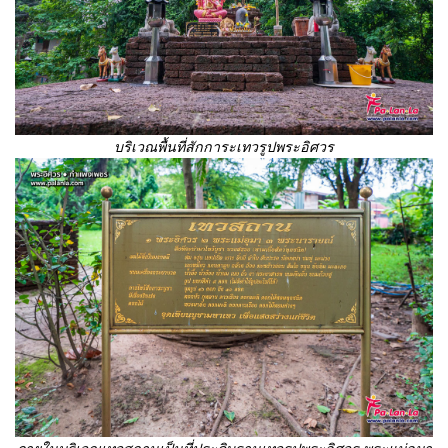
บริเวณพื้นที่สักการะเทวรูปพระอิศวร