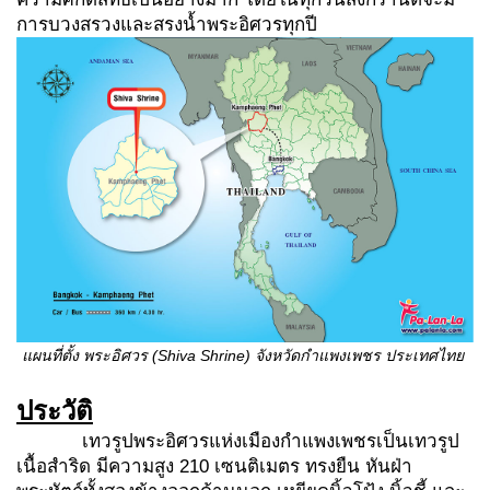
การบวงสรวงและสรงน้ำพระอิศวรทุกปี
แผนที่ตั้ง พระอิศวร (
Shiva Shrine) จังหวัดกำแพงเพชร ประเทศไทย
ประวัติ
เทวรูปพระอิศวรแห่งเมืองกำแพงเพชรเป็นเทวรูป
เนื้อสำริด มีความสูง 210 เซนติเมตร ทรงยืน หันฝ่า