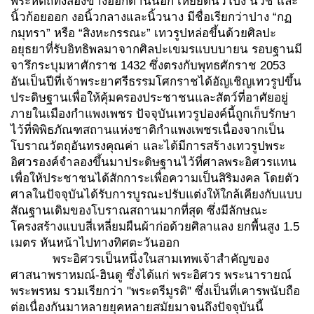
พระหัตถ์ทั้งสองข้างออกด้านนอก เหยียดนิ้วโป้ง นิ้วชี้ และ
นิ้วก้อยออก งอนิ้วกลางและนิ้วนาง มีชื่อเรียกว่าปาง “กฏ
กมุทรา” หรือ “สิงหะกรรณะ” เทวรูปหล่อขึ้นด้วยศิลปะ
อยุธยาที่รับอิทธิพลมาจากศิลปะเขมรแบบบายน รอบฐานมี
จารึกระบุมหาศักราช 1432 ซึ่งตรงกับพุทธศักราช 2053
อันเป็นปีที่เจ้าพระยาศรีธรรมโศกราชได้อัญเชิญเทวรูปขึ้น
ประดิษฐานเพื่อให้คุ้มครองประชาชนและสัตว์ที่อาศัยอยู่
ภายในเมืองกำแพงเพชร ปัจจุบันเทวรูปองค์นี้ถูกเก็บรักษา
ไว้ที่พิพิธภัณฑสถานแห่งชาติกำแพงเพชรเนื่องจากเป็น
โบราณวัตถุอันทรงคุณค่า และได้มีการสร้างเทวรูปพระ
อิศวรองค์จำลองขึ้นมาประดิษฐานไว้ที่ศาลพระอิศวรแทน
เพื่อให้ประชาชนได้สักการะเพื่อความเป็นสิริมงคล โดยตัว
ศาลในปัจจุบันได้รับการบูรณะปรับแต่งให้ใกล้เคียงกับแบบ
สัณฐานเดิมของโบราณสถานมากที่สุด ซึ่งมีลักษณะ
โครงสร้างแบบสี่เหลี่ยมผืนผ้าก่อด้วยศิลาแลง ยกพื้นสูง 1.5
เมตร หันหน้าไปทางทิศตะวันออก
พระอิศวรเป็นหนึ่งในสามเทพเจ้าสำคัญของ
ศาสนาพราหมณ์-ฮินดู ซึ่งได้แก่ พระอิศวร พระนารายณ์
พระพรหม รวมเรียกว่า "พระตรีมูรติ" ซึ่งเป็นที่เคารพนับถือ
ต่อเนื่องกันมาหลายยุคหลายสมัยมาจนถึงปัจจุบันนี้