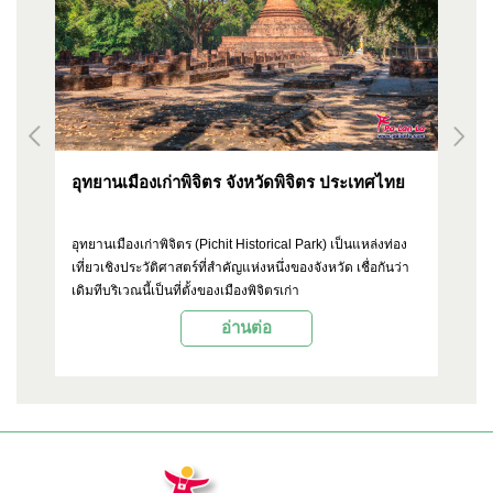
อุทยานเมืองเก่าพิจิตร จังหวัดพิจิตร ประเทศไทย
วั
ใน
อุทยานเมืองเก่าพิจิตร (Pichit Historical Park) เป็นแหล่งท่อง
วั
ยง
เที่ยวเชิงประวัติศาสตร์ที่สำคัญแห่งหนึ่งของจังหวัด เชื่อกันว่า
ติด
ี่
เดิมทีบริเวณนี้เป็นที่ตั้งของเมืองพิจิตรเก่า
พิ
ตั
อ่านต่อ
อด