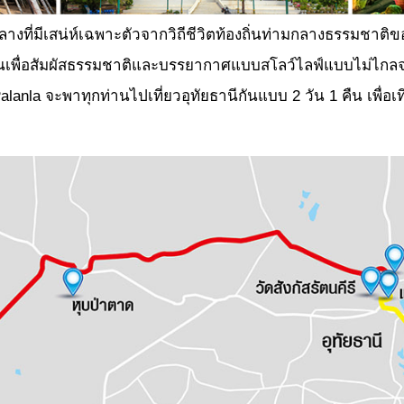
งที่มีเสน่ห์เฉพาะตัวจากวิถีชีวิตท้องถิ่นท่ามกลางธรรมชาติของแม่
ักผ่อนเพื่อสัมผัสธรรมชาติและบรรยากาศแบบสโลว์ไลฟ์แบบไม่ไก
 Palanla จะพาทุกท่านไปเที่ยวอุทัยธานีกันแบบ 2 วัน 1 คืน เพื่อ