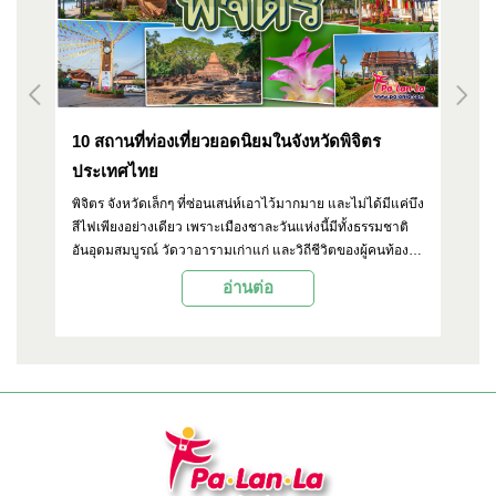
ัด
10 สถานที่ท่องเที่ยวยอดนิยมในจังหวัดพิจิตร
วั
ประเทศไทย
ป
ศาล
พิจิตร จังหวัดเล็กๆ ที่ซ่อนเสน่ห์เอาไว้มากมาย และไม่ได้มีแค่บึง
วั
สีไฟเพียงอย่างเดียว เพราะเมืองชาละวันแห่งนี้มีทั้งธรรมชาติ
ชื
ชน
อันอุดมสมบูรณ์ วัดวาอารามเก่าแก่ และวิถีชีวิตของผู้คนท้อง
โด
่ยว
ถิ่นที่น่าสนใจ บทความนี้ Palanla จะพาไปเปิดมุมมองใหม่กับ
รู้
อ่านต่อ
10 สถานที่ท่องเที่ยวยอดนิยมที่ไม่ควรพลาดเมื่อมาเยือนพิจิตร
เค