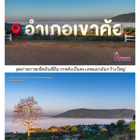
จุดถ่ายภาพเช็คอินที่มีฉากหลังเป็นทะเลหมอกอันกว้างใหญ่