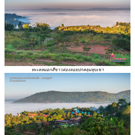
ทะเลหมอกสีขาวล่องลอยปกคลุมหุบเขา