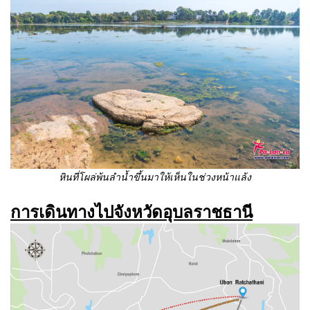
หินที่โผล่พ้นลำน้ำขึ้นมาให้เห็นในช่วงหน้าแล้ง
การเดินทางไปจังหวัดอุบลราชธานี