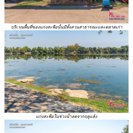
บริเวณพื้นที่ของแก่งสะพือนั้นมีทั้งสวนสาธารณะและตลาดเก่า
แก่งสะพือในช่วงน้ำลดจากฤดูแล้ง