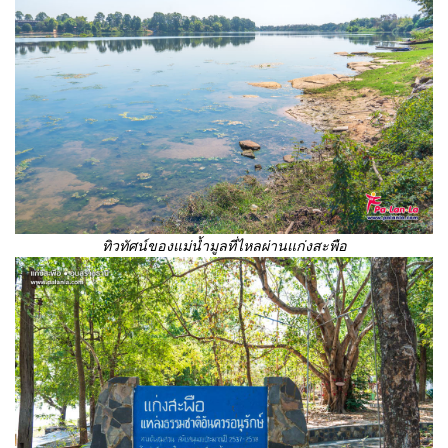
ทิวทัศน์ของแม่น้ำมูลที่ไหลผ่านแก่งสะพือ