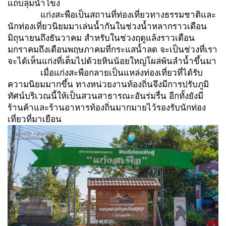
แถบลุ่มน้ำโขง
แก่งสะพือเป็นสถานที่ท่องเที่ยวทางธรรมชาติและ
นักท่องเที่ยวนิยมมาเล่นน้ำกันในช่วงน้ำหลากราวเดือน
มิถุนายนถึงธันวาคม สำหรับในช่วงฤดูแล้งราวเดือน
มกราคมถึงเดือนพฤษภาคมที่กระแสน้ำลด จะเป็นช่วงที่เรา
จะได้เห็นแก่งที่เต็มไปด้วยหินน้อยใหญ่โผล่พ้นลำน้ำขึ้นมา
เมื่อแก่งสะพือกลายเป็นแหล่งท่องเที่ยวที่ได้รับ
ความนิยมมากขึ้น ทางหน่วยงานท้องถิ่นจึงมีการปรับภูมิ
ทัศน์บริเวณนี้ให้เป็นสวนสาธารณะอันร่มรื่น อีกทั้งยังมี
ร้านค้าและร้านอาหารท้องถิ่นมากมายไว้รองรับนักท่อง
เที่ยวที่มาเยือน