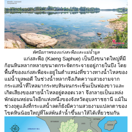
ทัศนียภาพของแก่งสะพือและแม่น้ำมูล
แก่งสะพือ (Kaeng Saphue) เป็นบึงขนาดใหญ่ที่มี
ก้อนหินหลากหลายขนาดกระจัดกระจายอยู่ภายในบึง โดย
พื้นที่ของแก่งสะพือจะอยู่ในตำแหน่งที่ขวางทางน้ำไหลของ
แม่น้ำมูลพอดี ในช่วงน้ำหลากจึงเกิดความสวยงามจาก
กระแสน้ำที่ไหลมากระทบหินจนกระเซ็นเป็นฟองขาวและ
เกิดเสียงของสายน้ำไหลอยู่ตลอดเวลา จึงกลายเป็นแหล่ง
พักผ่อนหย่อนใจอีกแห่งหนึ่งของจังหวัดอุบลราชธานี แม้ใน
ช่วงฤดูแล้งที่กระแสน้ำลดก็ยังมีความสวยงามแปลกตาของ
โขดหินน้อยใหญ่ที่โผล่พ้นลำน้ำขึ้นมาให้ได้เที่ยวชมกัน