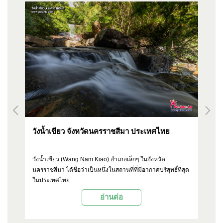
วังน้ำเขียว จังหวัดนครราชสีมา ประเทศไทย
จิ
ป
suk
วังน้ำเขียว (Wang Nam Kiao) อำเภอเล็กๆ ในจังหวัด
เม
นครราชสีมา ได้ชื่อว่าเป็นหนึ่งในสถานที่ที่มีอากาศบริสุทธิ์ที่สุด
ดัง
นำ
ในประเทศไทย
ขอ
ตั
อ่านต่อ
งา
OP