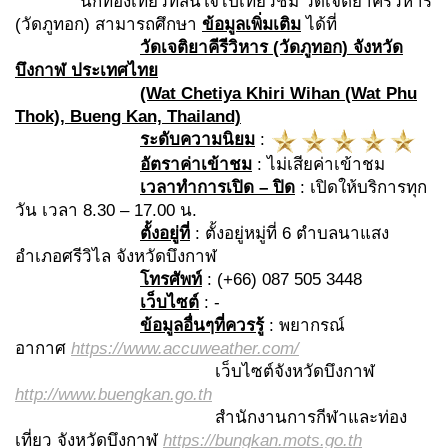
นักท่องเที่ยวที่สนใจไปเที่ยวชม วัดเจติยาคีรีวิหาร
(วัดภูทอก) สามารถศึกษา
ข้อมูลเพิ่มเติม
ได้ที่
วัดเจติยาคีรีวิหาร
(วัดภูทอก) จังหวัด
บึงกาฬ ประเทศไทย
(Wat Chetiya Khiri Wihan (Wat Phu
Thok), Bueng Kan, Thailand)
ระดับความนิยม
:
อัตราค่าเข้าชม
: ไม่เสียค่าเข้าชม
เวลาทำการเปิด – ปิด
: เปิดให้บริการทุก
วัน เวลา 8.30 – 17.00 น.
ตั้งอยู่ที่
: ตั้งอยู่หมู่ที่ 6 ตำบลนาแสง
อำเภอศรีวิไล จังหวัดบึงกาฬ
โทรศัพท์
: (+66) 087 505 3448
เว็บไซต์
: -
ข้อมูลอื่นๆที่ควรรู้
: พยากรณ์
อากาศ
https://www.accuweather.com/
เว็บไซต์จังหวัดบึงกาฬ
http://www.buengkan.go.th
สำนักงานการกีฬาและท่อง
เที่ยว จังหวัดบึงกาฬ
https://bungkan.mots.go.th