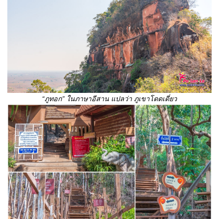
“ภูทอก” ในภาษาอีสาน แปลว่า ภูเขาโดดเดี่ยว