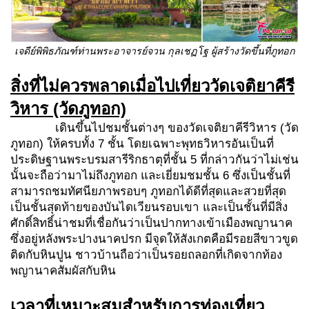
เจดีย์พิพิธภัณฑ์ท่านพระอาจารย์จวน กุลเชฏโฐ ผู้สร้างวัดขึ้นที่ภูทอก
สิ่งที่ไม่ควรพลาดเมื่อไปเที่ยววัดเจติยาคีรี
วิหาร
(วัดภูทอก)
เดินขึ้นไปชมชั้นต่างๆ ของวัดเจติยาคีรีวิหาร (วัด
ภูทอก) ให้ครบทั้ง 7 ชั้น โดยเฉพาะพุทธวิหารอันเป็นที่
ประดิษฐานพระบรมสารีริกธาตุที่ชั้น 5 ที่กล่าวกันว่าไม่เช่น
นั้นจะถือว่ามาไม่ถึงภูทอก และเยี่ยมชมชั้น 6 ซึ่งเป็นชั้นที่
สามารถชมทัศนียภาพรอบๆ ภูทอกได้ดีที่สุดและสวยที่สุด
เป็นชั้นสุดท้ายของบันไดเวียนรอบเขา และเป็นชั้นที่มีสิ่ง
ศักดิ์สิทธิ์น่าชมที่เชื่อกันว่าเป็นปากทางเข้าเมืองพญานาค
ซึ่งอยู่หลังพระปางนาคปรก มีจุดให้สังเกตคือมีรอยสีขาวขูด
ติดกับหินปูน ชาวบ้านถือว่าเป็นรอยถลอกที่เกิดจากท้อง
พญานาคสัมผัสกับหิน
เวลาที่เหมาะสมสำหรับการท่องเที่ยว