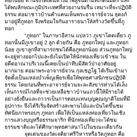
ทอกน้อย ท่านจึงได้เดินทางมาพิสูจน์ตามที่เกิดนิมิตร และ
ได้พบลักษณะภูมิประเทศที่สวยงานร่มรื่น เหมาะที่จะปฏิบัติ
ธรรม ต่อมาชาวบ้านคำแคนเห็นพระอาจารย์จวน ธุดงภ์
มาอยู่ที่ภูทอก จึงพร้อมใจกันอาราธนาให้สร้างวัดขึ้นที่ภู
ทอก
“ภูทอก” ในภาษาอีสาน แปลว่า ภูเขาโดดเดี่ยว ภู
ทอกนั้นมีภูเขาอยู่ 2 ลูก ด้วยกัน คือ ภูทอกใหญ่ และภูทอก
น้อย ภูเขาลูกที่สามารถชมได้คือภูทอกน้อย ส่วนภูทอกใหญ่
จะอยู่ห่างออกไปและยังไม่เปิดให้นักท่องเที่ยวเข้าชม ใน
อดีตอาณาบริเวณนี้เคยเป็นป่าทึบมีสัตว์ป่าอาศัยอยู่
มากมาย ต่อมาพระอาจารย์จวน กุลเชฏโฐ ได้เริ่มเข้ามา
จัดตั้งเป็นแหล่งบำเพ็ญเพียรเพื่อให้พุทธศาสนิกชนปฏิบัติ
ธรรม โดยก่อนที่พระอาจารย์จวนจะละสังขารท่านได้เล็ง
เห็นการณ์ไกลที่จะช่วยเหลือชาวบ้านแถวนี้ให้มีรายได้
อย่างยั่งยืนและถาวรเป็นการตอบแทนบุญคุณญาติโยมที่มี
อุปการะ จึงได้ริเริ่มจัดสร้างสะพานไม้และบันไดขึ้นชม
ทัศนียภาพรอบๆ ภูทอก เพื่อให้เป็นแหล่งท่องเที่ยวในเชิง
การแสวงบุญหรือธรรมจาริก ที่นักท่องเที่ยวจะได้ชม
ธรรมชาติและได้ศึกษาพุทธศาสนาไปในขณะเดียวกัน
จุดเด่นของวัดเจติยาศรีวิหารหรือวัดภูทอก คือ