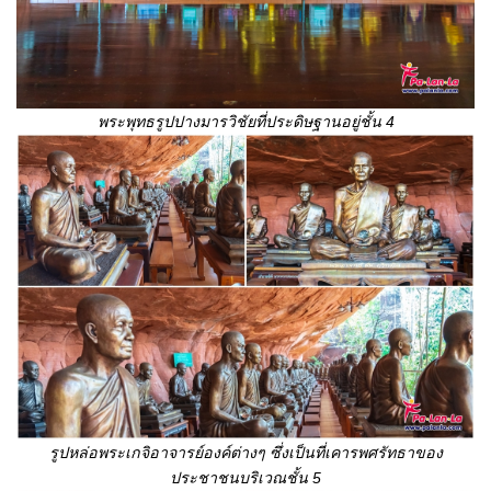
พระพุทธรูปปางมารวิชัย
ที่ประดิษฐานอยู่ชั้น 4
รูปหล่อพระเกจิอาจารย์องค์ต่างๆ ซึ่งเป็นที่เคารพศรัทธาของ
ประชาชนบริเวณชั้น 5