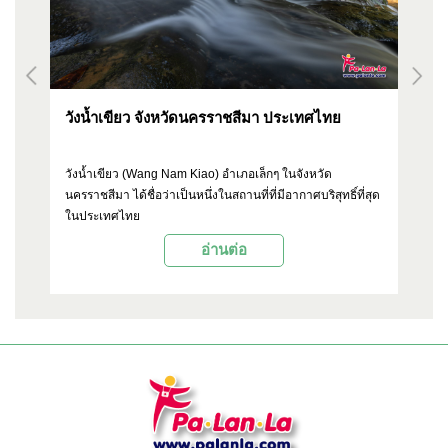
วังน้ำเขียว จังหวัดนครราชสีมา ประเทศไทย
จิ
ป
suk
วังน้ำเขียว (Wang Nam Kiao) อำเภอเล็กๆ ในจังหวัด
เม
นครราชสีมา ได้ชื่อว่าเป็นหนึ่งในสถานที่ที่มีอากาศบริสุทธิ์ที่สุด
ดัง
นำ
ในประเทศไทย
ขอ
ตั
อ่านต่อ
งา
OP