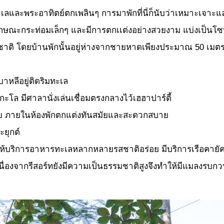
ทะเลและพระอาทิตย์ตกเพลินๆ การมาพักที่นี่ก็นับว่าเหมาะเจาะ
ลักษณะกระท่อมเล็กๆ และมีการตกเเต่งอย่างสวยงาม แบ่งเป็นโซน
ิ โดยบ้านพักนั้นอยู่ห่างจากชายหาดเพียงประมาณ 50 เมตรเท่าน
าหลีอยู่ติดริมทะเล
ะโล มีศาลานั่งเล่นเชื่อมตรงกลางไว้เฮฮาปาร์ตี้
วย ภายในห้องพักตกแต่งทันสมัยและสะดวกสบาย
ะยุกต์
ารให้บริการอาหารทะเลหลากหลายรสชาติอร่อย มีบริการเรือคายั
ื่องจากรีสอร์ทยังมีความเป็นธรรมชาติสูงจึงทำให้มีแมลงรบกวนอยู