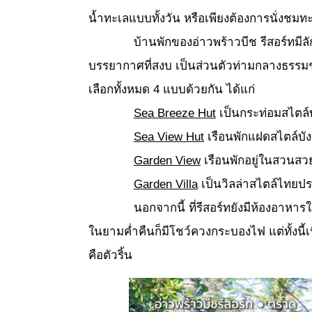
น้ำทะเลแบบทั้งวัน หรือเพียงต้องการนั่งชม
บ้านพักของอ่าวพร้าวบีช รีสอร์ทมี
บรรยากาศที่สงบ เป็นส่วนตัวท่ามกลางธรรมชาต
เลือกทั้งหมด 4 แบบด้วยกัน ได้แก่
Sea Breeze Hut
เป็นกระท่อมสไตล์บ
Sea View Hut
เรือนพักแฝดสไตล์บังก
Garden View
เรือนพักอยู่ในสวนส
Garden Villa
เป็นวิลล่าสไตล์ไทยปร
นอกจากนี้ ที่รีสอร์ทยังมีห้องอาห
ในยามค่ำคืนก็มีโชว์ควงกระบองไฟ แต่ทั้งนี้เน
คือตัวริ้น