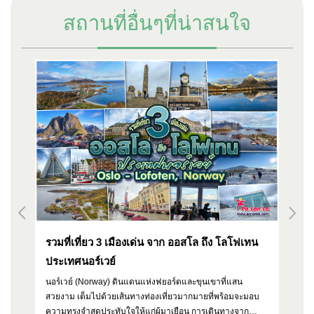
สถานที่อื่นๆที่น่าสนใจ
รวมที่เที่ยว 3 เมืองเด่น จาก ออสโล ถึง โลโฟเทน
หม
ประเทศนอร์เวย์
นอร์เวย์ (Norway) ดินแดนแห่งฟยอร์ดและขุนเขาที่แสน
หม
อง
สวยงาม เต็มไปด้วยเส้นทางท่องเที่ยวมากมายที่พร้อมจะมอบ
ทา
ความทรงจำสุดประทับใจให้แก่ผู้มาเยือน การเดินทางจาก
ห่