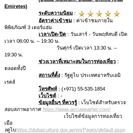
Emiretes)
ระดับความนิยม
:
อัตราค่าเข้าชม
: ค่าเข้าชมภายใน
พิพิธภัณฑ์ 3 เดอร์แฮ่ม
เวลาเปิด-ปิด
: วันเสาร์ - วันพฤหัสบดี เปิด
เวลา 08:00 น. – 19:30 น.
วันศุกร์ เปิดเวลา 13:30 น. –
19:30 น.
ช่วงเวลาที่เหมาะสมในการท่องเที่ยว
:
ตลอดทั้งปี
สถานที่ตั้ง
: รัฐดูไบ ประเทศอาหรับเอมิ
เรตส์
โทรศัพท์
: (+971) 55-535-1854
เว็บไซต์
: -
ข้อมูลอื่นๆ ที่ควรรู้
: เว็บไซต์สำหรับตรวจ
สอบสภาพอากาศ
https://www.accuweather.com/
เว็บไซต์ข้อมูลการท่องเที่ยว
เมือ
งดูไบ
https://dubaiculture.gov.ae/en/Pages/default.aspx