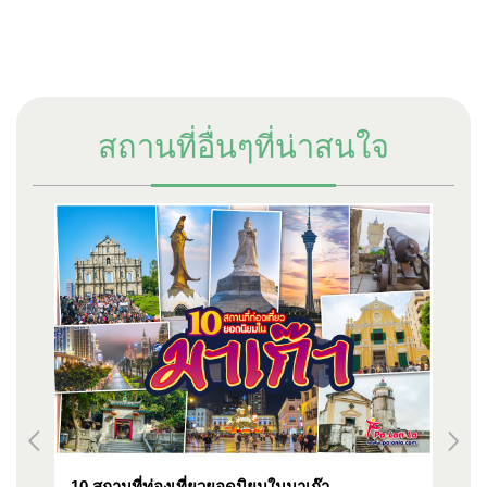
สถานที่อื่นๆที่น่าสนใจ
10 สถานที่ท่องเที่ยวยอดนิยมในมาเก๊า
10