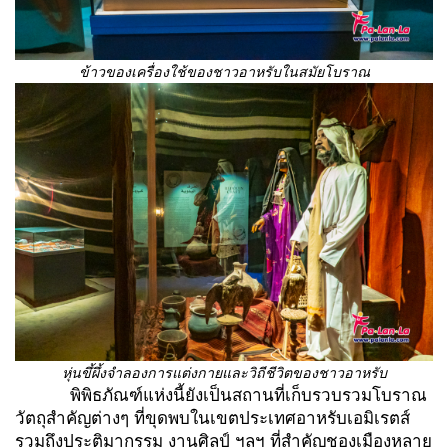
ข้าวของเครื่องใช้ของชาวอาหรับในสมัยโบราณ
หุ่นขึ้ผึ้งจำลองการแต่งกายและวิถีชีวิตของชาวอาหรับ
พิพิธภัณฑ์แห่งนี้ยังเป็นสถานที่เก็บรวบรวมโบราณ
วัตถุสำคัญต่างๆ ที่ขุดพบในเขตประเทศอาหรับเอมิเรตส์
รวมถึงประติมากรรม งานศิลป์ ฯลฯ ที่สำคัญชองเมืองหลาย