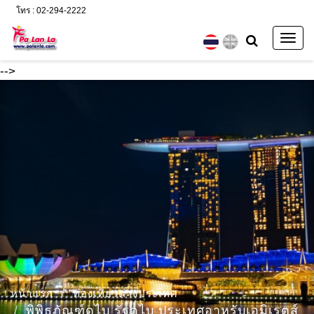
โทร : 02-294-2222
Togg
navig
-->
หน้าแรก
ท่องเที่ยวต่างประเทศ
พิพิธภัณฑ์ดูไบ รัฐดูไบ ประเทศอาหรับเอมิเรตส์