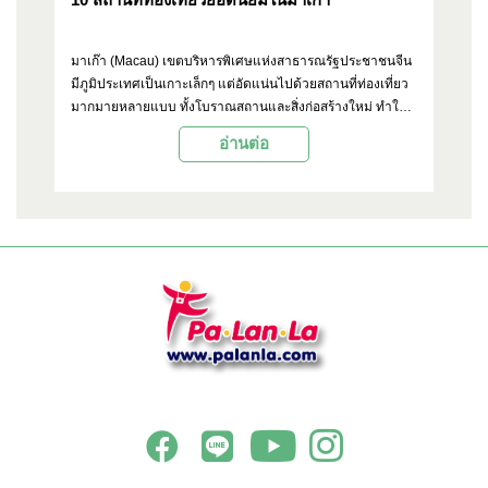
ยง
มาเก๊า (Macau) เขตบริหารพิเศษแห่งสาธารณรัฐประชาชนจีน
ใน
มีภูมิประเทศเป็นเกาะเล็กๆ แต่อัดแน่นไปด้วยสถานที่ท่องเที่ยว
สร
น
มากมายหลายแบบ ทั้งโบราณสถานและสิ่งก่อสร้างใหม่ ทำให้ที่
สำเ
ื้อ
นี่กลายเป็นหนึ่งในเป้าหมายของนักเดินทางชาวไทย ด้วยเวลา
ก่อ
อ่านต่อ
ก
เดินทางเพียง 2 ชั่วโมง Palanla จึงขอเอาใจผู้อ่านพาไปเที่ยวที่
คว
นี่ ด้วยการรวบรวมสถานที่ท่องเที่ยวยอดนิยม 10 แห่งมาแนะนำ
ชา
ิยม
มีอะไรน่าสนใจบ้าง หรือใครกำลังวางแผนไปเที่ยวมาเก๊าก็
พร
าน
สามารถดูเอาไว้เป็นตัวเลือกกันได้เลย
หม
ไหน
งด