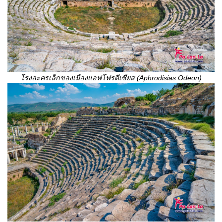
โรงละครเล็กของเมืองแอฟโฟรดีเซียส (
Aphrodisias Odeon)