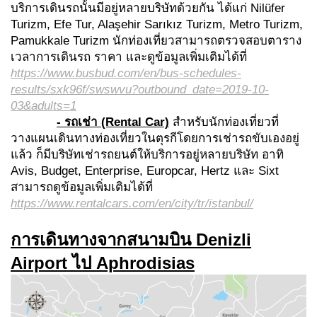
บริการเดินรถนั้นมีอยู่หลายบริษัทด้วยกัน ได้แก่ Nilüfer
Turizm, Efe Tur, Alaşehir Sarıkız Turizm, Metro Turizm,
Pamukkale Turizm นักท่องเที่ยวสามารถตรวจสอบตาราง
เวลาการเดินรถ ราคา และดูข้อมูลเพิ่มเติมได้ที่
https://www.busbud.com/en/bus-schedules-
results/sxk
96
f/swswvu?outbound_date=
2019-10-
03
&adults=
1
-
รถเช่า
(Rental Car)
สำหรับนักท่องเที่ยวที่
วางแผนเดินทางท่องเที่ยวในตุรกีโดยการเช่ารถขับเองอยู่
แล้ว ก็มีบริษัทเช่ารถยนต์ให้บริการอยู่หลายบริษัท อาทิ
Avis, Budget, Enterprise, Europcar, Hertz และ Sixt
สามารถดูข้อมูลเพิ่มเติมได้ที่
https://www.rentalcars.com/en/city/tr/istanbul/
การเดินทางจากสนามบิน Denizli
Airport ไป Aphrodisias