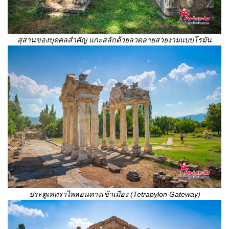
สุสานของบุคคลสำคัญ แกะสลักด้วยลวดลายสวยงามแบบโรมัน
ประตูเททราไพลอนทางเข้าเมือง (
Tetrapylon Gateway)