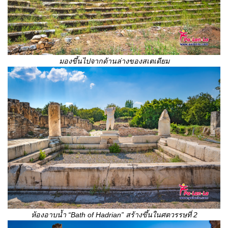
มองขึ้นไปจากด้านล่าง
ของสเตเดียม
ห้องอาบน้ำ
“
Bath of Hadrian
”
สร้างขึ้นในศตวรรษที่
2