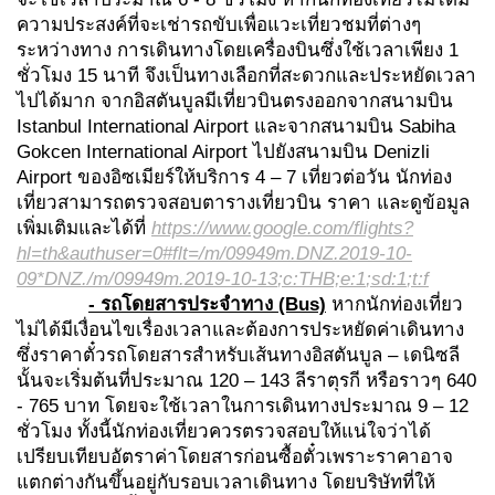
ความประสงค์ที่จะเช่ารถขับเพื่อแวะเที่ยวชมที่ต่างๆ
ระหว่างทาง การเดินทางโดยเครื่องบินซึ่งใช้เวลาเพียง 1
ชั่วโมง 15 นาที จึงเป็นทางเลือกที่สะดวกและประหยัดเวลา
ไปได้มาก จากอิสตันบูลมีเที่ยวบินตรงออกจากสนามบิน
Istanbul International Airport และจากสนามบิน Sabiha
Gokcen International Airport ไปยังสนามบิน Denizli
Airport ของอิซเมียร์ให้บริการ 4 – 7 เที่ยวต่อวัน นักท่อง
เที่ยวสามารถตรวจสอบตารางเที่ยวบิน ราคา และดูข้อมูล
เพิ่มเติมและได้ที่
https://www.google.com/flights?
hl=th&authuser=
0
#flt=/m/
09949
m.DNZ.
2019-10-
09*
DNZ./m/
09949
m.
2019-10-13
;c:THB;e:
1
;sd:
1
;t:f
-
รถโดยสารประจำทาง
(Bus)
หากนักท่องเที่ยว
ไม่ได้มีเงื่อนไขเรื่องเวลาและต้องการประหยัดค่าเดินทาง
ซึ่งราคาตั๋วรถโดยสารสำหรับเส้นทางอิสตันบูล – เดนิซลี
นั้นจะเริ่มต้นที่ประมาณ 120 – 143 ลีราตุรกี หรือราวๆ 640
- 765 บาท โดยจะใช้เวลาในการเดินทางประมาณ 9 – 12
ชั่วโมง ทั้งนี้นักท่องเที่ยวควรตรวจสอบให้แน่ใจว่าได้
เปรียบเทียบอัตราค่าโดยสารก่อนซื้อตั๋วเพราะราคาอาจ
แตกต่างกันขึ้นอยู่กับรอบเวลาเดินทาง โดยบริษัทที่ให้