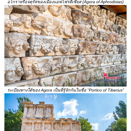
อโกราหรือจตุรัสของเมืองแอฟโฟรดีเซียส (
Agora of Aphrodisias)
ระเบียงทางใต้ของ
Agora
เป็นที่รู้จักกันในชื่อ
“
Portico of Tiberius”