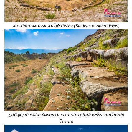
สเตเดียมของเมืองแอฟโฟรดีเซียส (
Stadium of Aphrodisias)
ภูมิปัญญาด้านสถาปัตยกรรมการก่อสร้างอัฒจันทร์ของคนในสมัย
โบราณ