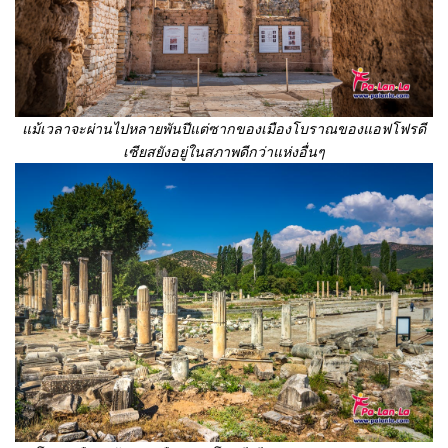
แม้เวลาจะผ่านไปหลายพันปีแต่ซากของเมืองโบราณของแอฟโฟรดี
เซียสยังอยู่ในสภาพดี
กว่าแห่งอื่นๆ