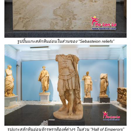
รูปปั้นแกะสลักหินอ่อนในส่วนของ
“Sebasteion reliefs”
รูปแกะสลักหินอ่อนจักรพรรดิองค์ต่างๆ ในส่วน
“Hall of Emperors”