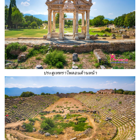
ประตูเททราไพลอน
ด้านหน้า