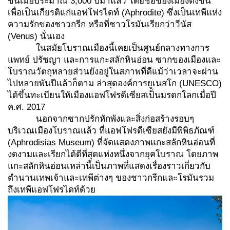
ขึ้นเมื่อประมาณ 3,000 ปีมาแล้ว โดยชื่อของเมืองตั้งขึ้น
เพื่อเป็นเกียรติแก่แอฟโฟรไดท์ (Aphrodite) ซึ่งเป็นเทพีแห่ง
ความรักของชาวกรีก หรือที่ชาวโรมันเรียกว่าวีนัส
(Venus) นั่นเอง
ในสมัยโบราณเมืองนี้เคยเป็นศูนย์กลางทางการ
แพทย์ ปรัชญา และการแกะสลักหินอ่อน ซากของเมืองและ
โบราณวัตถุหลายส่วนยังอยู่ในสภาพที่ดีแม้ว่าเวลาจะผ่าน
ไปหลายพันปีแล้วก็ตาม ล่าสุดองค์การยูเนสโก (UNESCO)
ได้ขึ้นทะเบียนให้เมืองแอฟโฟรดีเซียสเป็นมรดกโลกเมื่อปี
ค.ศ. 2017
นอกจากซากปรักหักพังและสิ่งก่อสร้างรอบๆ
บริเวณเมืองโบราณแล้ว ที่แอฟโฟรดีเซียสยังมีพิพิธภัณฑ์
(Aphrodisias Museum) ที่จัดแสดงภาพแกะสลักหินอ่อนที่
งดงามและเรียกได้ดีที่สุดแห่งหนึ่งจากยุคโบราณ โดยภาพ
แกะสลักหินอ่อนเหล่านี้เป็นภาพที่แสดงเรื่องราวเกี่ยวกับ
ตำนานเทพเจ้าและเทพีต่างๆ ของชาวกรีกและโรมันรวม
ถึงเทพีแอฟโฟรไดท์ด้วย