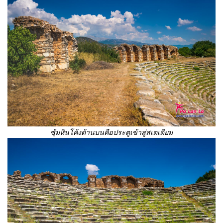
ซุ้มหินโค้งด้านบนคือประตูเข้าสู่สเตเดียม