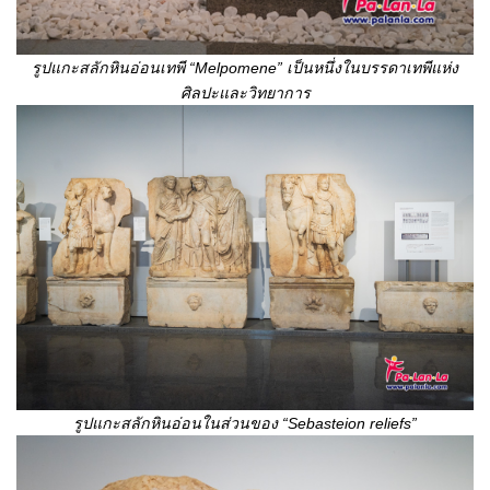
รูปแกะสลักหินอ่อนเทพี
“Melpomene” เป็นหนึ่งในบรรดาเทพีแห่ง
ศิลปะและวิทยาการ
รูปแกะสลักหินอ่อนในส่วนของ
“Sebasteion reliefs”