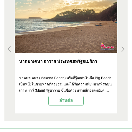
หาดมาเคนา ฮาวาย ประเทศสหรัฐอเมริกา
คา
ป็น
หาดมาเคนา (Makena Beach) หรือที่รู้จักกันในชื่อ Big Beach
คา
เป็นหนึ่งในชายหาดที่สวยงามและได้รับความนิยมมากที่สุดบน
เท
เกาะเมาวี (Maui) รัฐฮาวาย ขึ้นชื่อด้วยทรายสีทองละเอียด น้ำ
ทิ
ทะเลใสสะอาด และวิวทิวทัศน์ที่งดงามของมหาสมุทรแปซิฟิก
ธร
อ่านต่อ
ท่