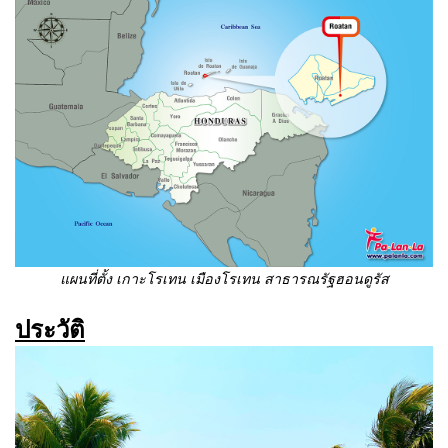
แผนที่ตั้ง เกาะโรเทน เมืองโรเทน สาธารณรัฐฮอนดูรัส
ประวัติ