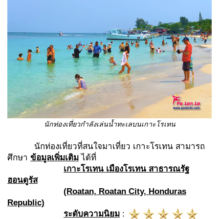
นักท่องเที่ยวกำลังเล่นน้ำทะเลบนเกาะโรเทน
นักท่องเที่ยวที่สนใจมาเที่ยว เกาะโรเทน สามารถ
ศึกษา
ข้อมูลเพิ่มเติม
ได้ที่
เกาะโรเทน เมืองโรเทน สาธารณรัฐ
ฮอนดูรัส
(Roatan, Roatan City, Honduras
Republic)
ระดับความนิยม
: