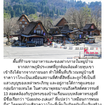
พื้นที่ร้านขายอาหารและของฝากภายในหมู่บ้าน
จากสภาพภูมิประเทศที่ถูกห้อมล้อมด้วยหุบเขา
เข้าถึงได้ยากจากภายนอก ทำให้พื้นที่บริเวณหมู่บ้านชิ
ราคาวาโกะเป็นเสมือนสถานที่ศักดิ์สิทธิ์และถูกใช้เป็นที่
แสวงบุญของเหล่าพระภิกษุ และอยู่ภายใต้การดูแลของ
กลุ่มนิกายเทนได ในศาสนาพุทธมาจนถึงคริสต์ศตวรรษที่
13 สอดคล้องกับรูปทรงของบ้านเรือนแบบหลังคาทรงสูงที่
มีชื่อเรียกว่า “Gassho-zukuri” ที่แปลว่า “เหมือนการพนม
มือ” โดยหมู่บ้านชิราคาวาโกะที่เห็นในปัจจุบันนั้นเริ่มสร้าง