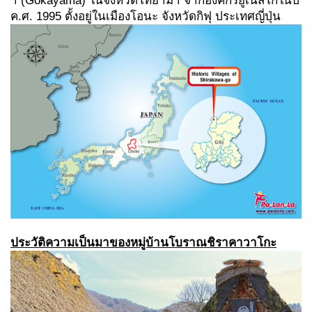
า (Gokayama) ในจังหวัดโทยาม่า จากองค์กรยูเนสโกในปี
ค.ศ. 1995 ตั้งอยู่ในเมืองโอนะ จังหวัดกิฟุ ประเทศญี่ปุ่น
ประวัติความเป็นมาของหมู่บ้านโบราณชิราคาวาโกะ