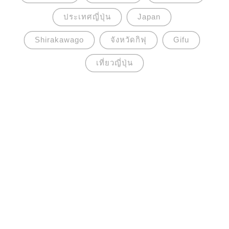
ประเทศญี่ปุ่น
Japan
Shirakawago
จังหวัดกิฟุ
Gifu
เที่ยวญี่ปุ่น