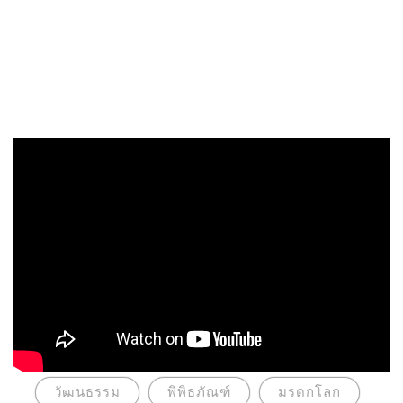
วัฒนธรรม
พิพิธภัณฑ์
มรดกโลก