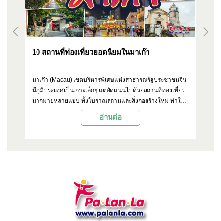
10 สถานที่ท่องเที่ยวยอดนิยมในมาเก๊า
10
ยง
มาเก๊า (Macau) เขตบริหารพิเศษแห่งสาธารณรัฐประชาชนจีน
ใน
มีภูมิประเทศเป็นเกาะเล็กๆ แต่อัดแน่นไปด้วยสถานที่ท่องเที่ยว
สร
น
มากมายหลายแบบ ทั้งโบราณสถานและสิ่งก่อสร้างใหม่ ทำให้ที่
สำเ
ื้อ
นี่กลายเป็นหนึ่งในเป้าหมายของนักเดินทางชาวไทย ด้วยเวลา
ก่อ
อ่านต่อ
ก
เดินทางเพียง 2 ชั่วโมง Palanla จึงขอเอาใจผู้อ่านพาไปเที่ยวที่
คว
นี่ ด้วยการรวบรวมสถานที่ท่องเที่ยวยอดนิยม 10 แห่งมาแนะนำ
ชา
ิยม
มีอะไรน่าสนใจบ้าง หรือใครกำลังวางแผนไปเที่ยวมาเก๊าก็
พร
าน
สามารถดูเอาไว้เป็นตัวเลือกกันได้เลย
หม
ไหน
งด