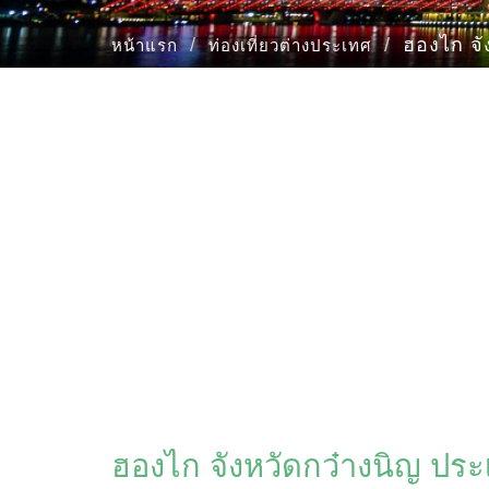
ฮองไก จั
หน้าแรก
ท่องเที่ยวต่างประเทศ
ฮองไก จังหวัดกว๋างนิญ ปร