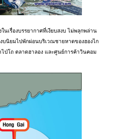
ียงในเรื่องบรรยากาศที่เงียบสงบ ไม่พลุกพล่าน
วามสงบนิยมไปพักผ่อนบริเวณชายหาดของฮองไก
ภูเขาไป่โถ ตลาดฮาลอง และศูนย์การค้าวินคอม