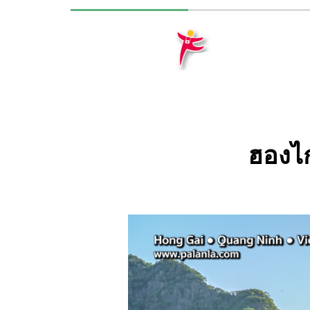
ฮองไก