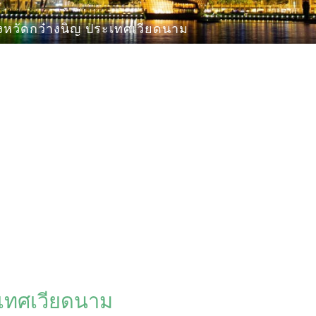
งหวัดกว๋างนิญ ประเทศเวียดนาม
ะเทศเวียดนาม