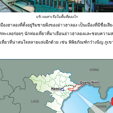
บริเวณท่าเรือในพื้นที่ฮองไก
องฮาลองที่ตั้งอยู่ริมชายฝั่งของอ่าวฮาลอง เป็นเมืองที่มีชื่อเส
หารทะเลอร่อยๆ นักท่องเที่ยวที่มาเยือนอ่าวฮาลองและชอบค
องเที่ยวที่น่าสนใจหลายแห่งอีกด้วย เช่น พิพิธภัณฑ์กว๋างนิญ 