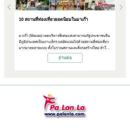
10 สถานที่ท่องเที่ยวยอดนิยมในมาเก๊า
10
ยง
มาเก๊า (Macau) เขตบริหารพิเศษแห่งสาธารณรัฐประชาชนจีน
ใน
มีภูมิประเทศเป็นเกาะเล็กๆ แต่อัดแน่นไปด้วยสถานที่ท่องเที่ยว
สร
น
มากมายหลายแบบ ทั้งโบราณสถานและสิ่งก่อสร้างใหม่ ทำให้ที่
สำเ
ื้อ
นี่กลายเป็นหนึ่งในเป้าหมายของนักเดินทางชาวไทย ด้วยเวลา
ก่อ
อ่านต่อ
ก
เดินทางเพียง 2 ชั่วโมง Palanla จึงขอเอาใจผู้อ่านพาไปเที่ยวที่
คว
นี่ ด้วยการรวบรวมสถานที่ท่องเที่ยวยอดนิยม 10 แห่งมาแนะนำ
ชา
ิยม
มีอะไรน่าสนใจบ้าง หรือใครกำลังวางแผนไปเที่ยวมาเก๊าก็
พร
าน
สามารถดูเอาไว้เป็นตัวเลือกกันได้เลย
หม
ไหน
งด