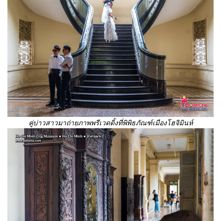
คู่บ่าวสาวมาถ่ายภาพพรีเวดดิ้งที่พิพิธภัณฑ์เมืองโฮจิมินห์