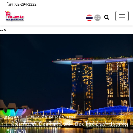
โทร : 02-294-2222
Togg
navig
-->
หน้าแรก
ท่องเที่ยวต่างประเทศ
พิพิธภัณฑ์เมืองโฮจิมินห์ เมืองโฮจิมินห์ ประเทศ
เวียดนาม