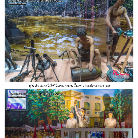
หุ่นจำลองวิถีชีวิตของคนในช่วงสมัยสงคราม