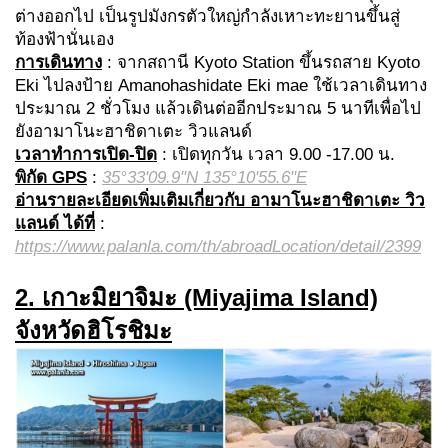
ต่างออกไป เป็นรูปมังกรตัวใหญ่กำลังเหาะทะยานขึ้นสู่
ท้องฟ้านั่นเอง
การเดินทาง
: จากสถานี Kyoto Station ขึ้นรถสาย Kyoto
Eki ไปลงป้าย Amanohashidate Eki mae ใช้เวลาเดินทาง
ประมาณ 2 ชั่วโมง แล้วเดินต่ออีกประมาณ 5 นาทีเพื่อไป
ยังอามาโนะฮาชิดาเตะ วิวแลนด์
เวลาทำการเปิด-ปิด
: เปิดทุกวัน เวลา 9.00 -17.00 น.
พิกัด
GPS
:
35°33'09.9"N 135°10'55.6"E
อ่านรายละเอียดเพิ่มเติมเกี่ยวกับ อามาโนะฮาชิดาเตะ วิว
แลนด์ ได้ที่
:
https://www.palanla.com/th/abroadLocation/detail/2399
2. เกาะมิยาจิมะ (Miyajima Island)
จังหวัดฮิโรชิมะ