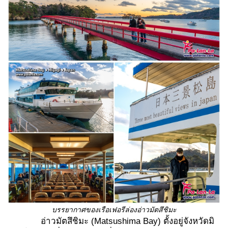
บรรยากาศของเรือเฟอรีล่องอ่าวมัตสึชิมะ
อ่าวมัตสึชิมะ (Matsushima Bay) ตั้งอยู่จังหวัดมิ