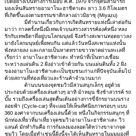
เปิดอย่างเป็นทางการเมื่อปี ค.ศ. 1970 จากจุดนี้สามารถ
มองเห็นสันทรายอามาโนะฮาชิดาเตะ ยาว 3.6 กิโลเมตร
ที่เกิดขึ้นเองตามธรรมชาติกลางอ่าวมิยาซุ (Miyazu)
มีตำนานเกี่ยวกับการเกิดสันทรายแห่งนี้เล่าต่อกัน
มาว่า กาลครั้งหนึ่งมีเทพเจ้าบนสรวงสวรรค์องค์หนึ่ง หลง
รักกับเทพธิดาที่อยู่บนโลกมนุษย์ จึงสร้างสะพานทอดยาวลง
มายังโลกมนุษย์เพื่อพบกัน แต่แล้ววันหนึ่งสะพานแห่งนั้น
พังทลายลง และกลายเป็นหาดทรายขาวพาดผ่านทะเลที่
เรียกว่า อามาโนะฮาชิดาเตะ ทำหน้าที่เป็นทางเชื่อม
ระหว่างแผ่นดิน 2 ฝั่งอ่าวเข้าด้วยกัน บนแผ่นดินทั้ง 2 ฝั่ง
ของอามาโนะฮาชิดาเตะเป็นชุมชนเก่าแก่ที่ปัจจุบันเต็มไป
ด้วยสถานที่ท่องเที่ยวและร้านค้าจำนวนมาก
ด้านบนของจุดชมวิวมีสวนสนุกเล็กๆ อยู่ด้วย
ประกอบด้วยเครื่องเล่นต่างๆ อาทิ ม้าหมุน ชิงช้าสวรรค์ รถ
บั๊ม รวมถึงเครื่องเล่นสุดตื่นเต้นอย่างการขี่จักรยานบนราง
ลอยฟ้า (Cycle-car) ที่จะเผยให้เห็นทัศนียภาพรอบๆ แบบ
360 องศาจากบนเครื่องเล่นนี้ด้วย หนึ่งในกิจกรรมสนุกๆ ที่
นักท่องเที่ยวที่มาเที่ยวจุดชมวิวอามาโนะฮาชิดาเตะ วิว
แลนด์ มักทำกันคือ การก้มลงมองลอดใต้หว่างขาจากจุด
ชมวิว โดยเมื่อทำเช่นนี้ฝั่งนี้จะได้เห็นสันทรายในมุมมองที่