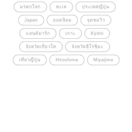
มรดกโลก
ทะเล
ประเทศญี่ปุ่น
Japan
ยอดนิยม
จุดชมวิว
แลนด์มาร์ก
เกาะ
Kyoto
จังหวัดเกียวโต
จังหวัดฮิโรชิมะ
เที่ยวญี่ปุ่น
Hiroshima
Miyajima