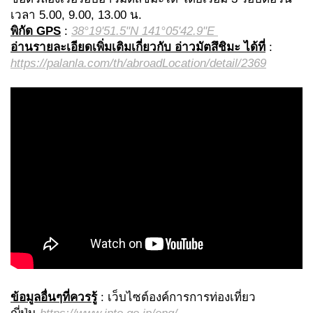
เวลา 5.00, 9.00, 13.00 น.
พิกัด
GPS
:
38°19'51.5"N 141°05'42.9"E
อ่านรายละเอียดเพิ่มเติมเกี่ยวกับ อ่าวมัตสึชิมะ ได้ที่
:
https://palanla.com/th/abroadLocation/detail/2369
ข้อมูลอื่นๆที่ควรรู้
: เว็บไซต์องค์การการท่องเที่ยว