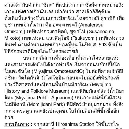
ศาลเจ้า กับคำว่า “ชิมะ” ที่แปลว่าเกาะ ซึ่งมีความหมายถึง
เกาะแห่งศาลเจ้านั่นเอง เล่ากันว่า ศาลเจ้าอิสึคุชิมะ
ดั้งเดิมนั้นสร้างขึ้นบนเกาะมิยาจิมะโดยซาเอกิ คุราชิกิ เพื่อ
บูชาเทพเจ้าทั้งสาม คือ อะมะเทระสึ (Amaterasu
Omikami) เทพีแห่งดวงอาทิตย์, ซูซาโน่ (Susanoo no
Mikoto) เทพแห่งลม และสึคุโยมิ (Tsukuyomi) เทพีแห่งดวง
จันทร์ ตามตำนานเทพเจ้าของญี่ปุ่น ในปีค.ศ. 593 ซึ่งเป็น
ปีที่จักรพรรดินีซุยโกะขึ้นครองราชย์
บนเกาะมีสถานที่ท่องเที่ยวที่น่าสนใจหลายแห่ง
และสามารถเดินไปได้จากท่าเรือ เริ่มจากถนนช้อปปิ้งโอ
โมเตะซันโด (Miyajima OmotesandO) ไปต่อที่ศาลเจ้าอิสึ
คุชิมะ วัดไดกันจิ วัดไดโชอิน ก่อนจะไปต่อยังพิพิธภัณฑ์
ประวัติศาสตร์และนิทานพื้นบ้านมิยาจิมะ (Miyajima
History and Folklore Museum) และพิพิธภัณฑ์สัตว์น้ำมิยา
จิมะ (Miyajima Public Aquarium) บนเกาะแห่งนี้ยังมีสวน
โมมิจิดานิ (Momijidani Park) ที่มีสัตว์ป่าอยู่มากมาย ทั้งลิง
กวาง แรคคูน และยังเป็นจุดชมใบไม้เปลี่ยนสีที่ขึ้นชื่ออีก
ด้วย
การเดินทาง
: จากสถานี Hiroshima Station ให้ขึ้นรถไฟ