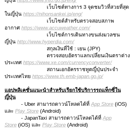
ญี่ปุ่น
https://www.jnto.go.jp/eng/
เว็บไซต์ทางการ 3 จุดชมวิวที่สวยที่สุด
ในญี่ปุ่น
https://nihonsankei.jp/eng/
เว็บไซต์สำหรับตรวจสอบสภาพ
อากาศ
https://www.accuweather.com/
เว็บไซต์การเดินทางขนส่งมวลชน
ญี่ปุ่น
http://www.hyperdia.com/
สกุลเงินที่ใช้ : เยน (JPY)
ตรวจสอบอัตราแลกเปลี่ยนเงินตราต่าง
ประเทศ
https://www.xe.com/currencyconverter/
สถานเอกอัครราชทูตญี่ปุ่นประจำ
ประเทศไทย
https://www.th.emb-japan.go.jp/
แอปพลิเคชั่นแนะนำสำหรับเรียกใช้บริการรถแท็กซี่ใน
ญี่ปุ่น
- Uber สามารถดาวน์โหลดได้ที่
App Store
(iOS)
และ
Play Store
(Android)
- JapanTaxi สามารถดาวน์โหลดได้ที่
App
Store
(iOS) และ
Play Store
(Android)