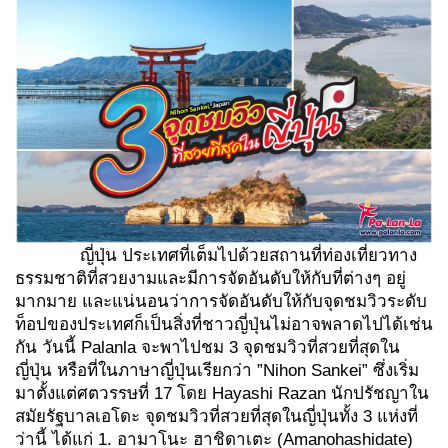
ญี่ปุ่น ประเทศที่เต็มไปด้วยสถานที่ท่องเที่ยวทาง
ธรรมชาติที่สวยงามและมีการจัดอันดับให้กับที่ต่างๆ อยู่
มากมาย และแน่นอนว่าการจัดอันดับให้กับจุดชมวิวระดับ
ท็อปของประเทศก็เป็นสิ่งที่ชาวญี่ปุ่นไม่อาจพลาดไปได้เช่น
กัน วันนี้ Palanla จะพาไปชม 3 จุดชมวิวที่สวยที่สุดใน
ญี่ปุ่น หรือที่ในภาษาญี่ปุ่นเรียกว่า ”Nihon Sankei” ซึ่งเริ่ม
มาตั้งแต่ศตวรรษที่ 17 โดย Hayashi Razan นักปรัชญาใน
สมัยรัฐบาลเอโดะ จุดชมวิวที่สวยที่สุดในญี่ปุ่นทั้ง 3 แห่งที่
ว่านี้ ได้แก่ 1. อามาโนะ ฮาชิดาเตะ (Amanohashidate)