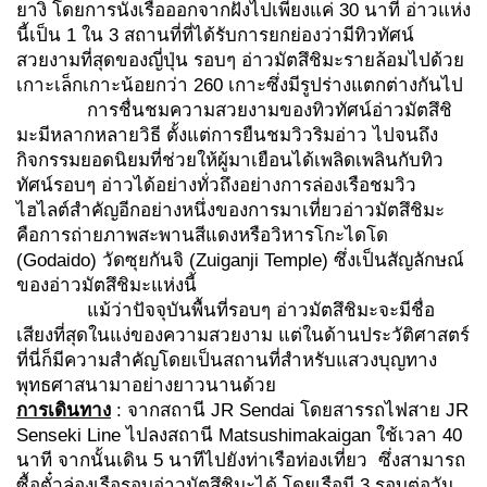
ยางิ โดยการนั่งเรือออกจากฝั่งไปเพียงแค่ 30 นาที อ่าวแห่ง
นี้เป็น 1 ใน 3 สถานที่ที่ได้รับการยกย่องว่ามีทิวทัศน์
สวยงามที่สุดของญี่ปุ่น รอบๆ อ่าวมัตสึชิมะรายล้อมไปด้วย
เกาะเล็กเกาะน้อยกว่า 260 เกาะซึ่งมีรูปร่างแตกต่างกันไป
การชื่นชมความสวยงามของทิวทัศน์อ่าวมัตสึชิ
มะมีหลากหลายวิธี ตั้งแต่การยืนชมวิวริมอ่าว ไปจนถึง
กิจกรรมยอดนิยมที่ช่วยให้ผู้มาเยือนได้เพลิดเพลินกับทิว
ทัศน์รอบๆ อ่าวได้อย่างทั่วถึงอย่างการล่องเรือชมวิว
ไฮไลต์สำคัญอีกอย่างหนึ่งของการมาเที่ยวอ่าวมัตสึชิมะ
คือการถ่ายภาพสะพานสีแดงหรือวิหารโกะไดโด
(Godaido) วัดซุยกันจิ (Zuiganji Temple) ซึ่งเป็นสัญลักษณ์
ของอ่าวมัตสึชิมะแห่งนี้
แม้ว่าปัจจุบันพื้นที่รอบๆ อ่าวมัตสึชิมะจะมีชื่อ
เสียงที่สุดในแง่ของความสวยงาม แต่ในด้านประวัติศาสตร์
ที่นี่ก็มีความสำคัญโดยเป็นสถานที่สำหรับแสวงบุญทาง
พุทธศาสนามาอย่างยาวนานด้วย
การเดินทาง
: จากสถานี JR Sendai โดยสารรถไฟสาย JR
Senseki Line ไปลงสถานี Matsushimakaigan ใช้เวลา 40
นาที จากนั้นเดิน 5 นาทีไปยังท่าเรือท่องเที่ยว ซึ่งสามารถ
ซื้อตั๋วล่องเรือรอบอ่าวมัตสึชิมะได้ โดยเรือมี 3 รอบต่อวัน