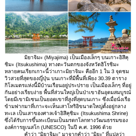
มิยาจิมะ (Miyajima) เป็นเมืองเล็กๆ บนเกาะอิสึคุ
ชิมะ (Itsukushima) ทางตะวันตกของจังหวัดฮิโรชิมะ
หลายคนเรียกเกาะนี้ว่าเกาะมิยาจิมะ คืออีก 1 ใน 3 จุดชม
วิวสวยที่สุดของญี่ปุ่น บนเกาะที่มีพื้นที่เพียง 30.39 ตาราง
กิโลเมตรแห่งนี้มีบ้านเรือนอยู่ประปราย เป็นเมืองเล็กๆ ที่อยู่
กันอย่างเรียบง่าย พื้นที่ส่วนใหญ่เป็นป่าเขาอันอุดมสมบูรณ์
โดยมีเขามิเซนเป็นยอดเขาที่สูงที่สุดบนเกาะ ซึ่งเมื่อนั่งเรือ
ข้ามฟากมาที่เกาะจะเห็นเสาโทริอิขนาดใหญ่ตั้งอยู่กลาง
ทะเล เป็นเสาของศาลเจ้าอิสึคุชิมะ (Itsukushima Shrine)
ซึ่งได้รับการขึ้นทะเบียนเป็นมรดกโลกทางวัฒนธรรมของ
องค์การยูเนสโก (UNESCO) ในปี ค.ศ. 1996 ด้วย
คำว่า “มิยาจิมะ” มาจากคำว่า “มิยะ” ที่แปลว่า