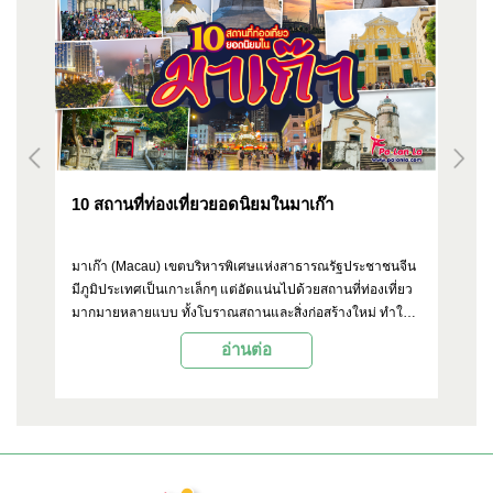
10 สถานที่ท่องเที่ยวยอดนิยมในมาเก๊า
10
ยง
มาเก๊า (Macau) เขตบริหารพิเศษแห่งสาธารณรัฐประชาชนจีน
ใน
มีภูมิประเทศเป็นเกาะเล็กๆ แต่อัดแน่นไปด้วยสถานที่ท่องเที่ยว
สร
น
มากมายหลายแบบ ทั้งโบราณสถานและสิ่งก่อสร้างใหม่ ทำให้ที่
สำเ
ื้อ
นี่กลายเป็นหนึ่งในเป้าหมายของนักเดินทางชาวไทย ด้วยเวลา
ก่อ
อ่านต่อ
ก
เดินทางเพียง 2 ชั่วโมง Palanla จึงขอเอาใจผู้อ่านพาไปเที่ยวที่
คว
นี่ ด้วยการรวบรวมสถานที่ท่องเที่ยวยอดนิยม 10 แห่งมาแนะนำ
ชา
ิยม
มีอะไรน่าสนใจบ้าง หรือใครกำลังวางแผนไปเที่ยวมาเก๊าก็
พร
าน
สามารถดูเอาไว้เป็นตัวเลือกกันได้เลย
หม
ไหน
งด