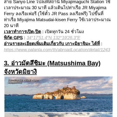
สาย Sanyo Line ไปลงที่สถานี Miyajimaguchi Station ใช้
เวลาประมาณ 30 นาที แล้วเดินไปท่าเรือ JR Miyajima
Ferry ลงเรือเฟอรี (ใช้ตั๋ว JR Pass ลงเรือฟรี) ไปขึ้นที่
ท่าเรือ Miyajima Matsudai-kisen Ferry ใช้เวลาประมาณ
20 นาที
เวลาทำการเปิด-ปิด
: เปิดทุกวัน 24 ชั่วโมง
พิกัด
GPS
:
34°17'51.4"N 132°19'26.3"E
อ่านรายละเอียดเพิ่มเติมเกี่ยวกับ เกาะมิยาจิมะ ได้ที่
:
https://www.palanla.com/th/abroadLocation/detail/1243
3. อ่าวมัตสึชิมะ
(Matsushima Bay)
จังหวัดมิยางิ