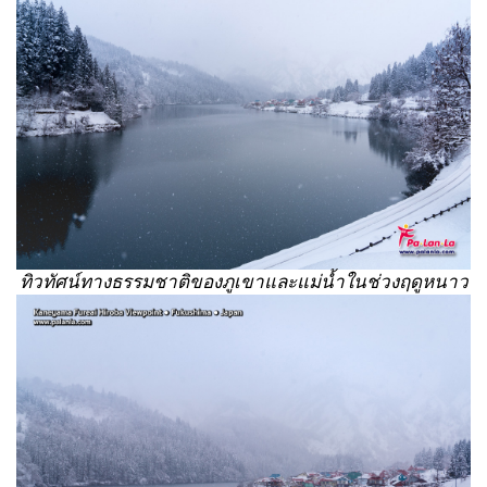
ทิวทัศน์ทางธรรมชาติของภูเขาและแม่น้ำในช่วงฤดูหนาว