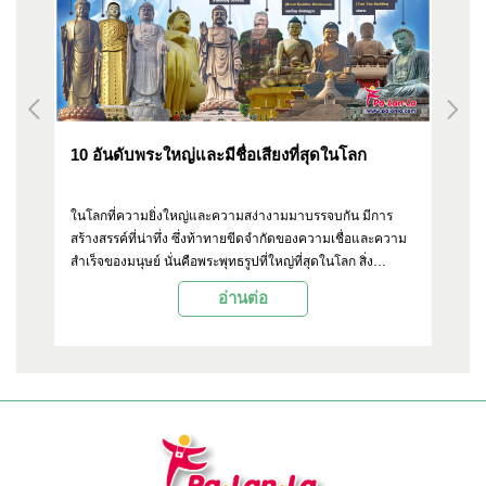
10 อันดับพระใหญ่และมีชื่อเสียงที่สุดในโลก
10
โ
ีน
ในโลกที่ความยิ่งใหญ่และความสง่างามมาบรรจบกัน มีการ
เจ
ยว
สร้างสรรค์ที่น่าทึ่ง ซึ่งท้าทายขีดจำกัดของความเชื่อและความ
มห
ที่
สำเร็จของมนุษย์ นั่นคือพระพุทธรูปที่ใหญ่ที่สุดในโลก สิ่ง
เก
ลา
ก่อสร้างอันยิ่งใหญ่เหล่านี้ เป็นเครื่องพิสูจน์ถึงความศรัทธา และ
เป
อ่านต่อ
ี่
ความทุ่มเทที่ฝังรากลึกในวัฒนธรรมและจิตวิญญาณของคนใน
ตกทุ
ะนำ
ชาติต่างๆ Palanla จะพาคุณออกเดินทางไปสำรวจ 10 อันดับ
อั
พระพุทธรูปที่ใหญ่และมีชื่อเสียงที่สุดในโลก มาค้นหาความ
ปัจ
หมายทางประวัติศาสตร์และวัฒนธรรมที่ฝังอยู่ในสิ่งก่อสร้างอัน
งดงามเหล่านี้ไปพร้อมๆ กัน