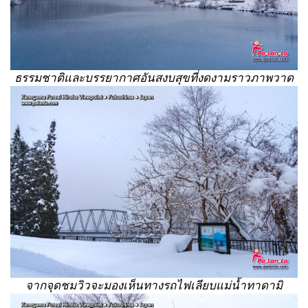
ธรรมชาติและบรรยากาศอันสงบสุขที่งดงามราวภาพวาด
จากจุดชมวิวจะมองเห็นทางรถไฟเลียบแม่น้ำทาดามิ