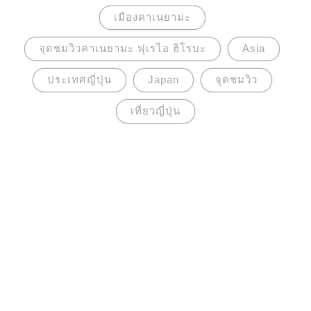
เมืองคาเนยามะ
จุดชมวิวคาเนยามะ ฟุเรไอ ฮิโรบะ
Asia
ประเทศญี่ปุ่น
Japan
จุดชมวิว
เที่ยวญี่ปุ่น