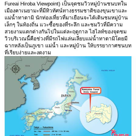
Fureai Hiroba Viewpoint) เป็นจุดชมวิวหมู่บ้านชนบทใน
เมืองคาเนยามะที่มีทิวทัศน์ทางธรรมชาติของขุนเขาและ
แม่น้ำทาดามิ นักท่องเที่ยวที่มาเยือนจะได้เดินชมหมู่บ้าน
เล็กๆ ในท้องถิ่น แวะซื้อของที่ระลึก และชมวิวที่มีความ
สวยงามแตกต่างกันไปในแต่ละฤดูกาล ไฮไลท์ของจุดชม
วิวบริเวณนี้คือช่วงที่มีรถไฟแล่นเลียบแม่น้ำทาดามิโดยมี
ฉากหลังเป็นภูเขา แม่น้ำ และหมู่บ้าน ให้บรรยากาศชนบท
ที่เรียบง่ายและงดงาม