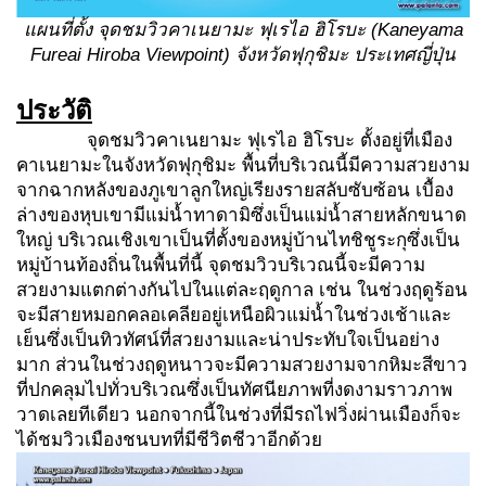
แผนที่ตั้ง จุดชมวิวคาเนยามะ ฟุเรไอ ฮิโรบะ
(Kaneyama
Fureai Hiroba Viewpoint)
จังหวัดฟุกุชิมะ ประเทศญี่ปุ่น
ประวัติ
จุดชมวิวคาเนยามะ ฟุเรไอ ฮิโรบะ ตั้งอยู่ที่เมือง
คาเนยามะในจังหวัดฟุกุชิมะ พื้นที่บริเวณนี้มีความสวยงาม
จากฉากหลังของภูเขาลูกใหญ่เรียงรายสลับซับซ้อน เบื้อง
ล่างของหุบเขามีแม่น้ำทาดามิซึ่งเป็นแม่น้ำสายหลักขนาด
ใหญ่ บริเวณเชิงเขาเป็นที่ตั้งของหมู่บ้านไทชิชูระกุซึ่งเป็น
หมู่บ้านท้องถิ่นในพื้นที่นี้ จุดชมวิวบริเวณนี้จะมีความ
สวยงามแตกต่างกันไปในแต่ละฤดูกาล เช่น ในช่วงฤดูร้อน
จะมีสายหมอกคลอเคลียอยู่เหนือผิวแม่น้ำในช่วงเช้าและ
เย็นซึ่งเป็นทิวทัศน์ที่สวยงามและน่าประทับใจเป็นอย่าง
มาก ส่วนในช่วงฤดูหนาวจะมีความสวยงามจากหิมะสีขาว
ที่ปกคลุมไปทั่วบริเวณซึ่งเป็นทัศนียภาพที่งดงามราวภาพ
วาดเลยทีเดียว นอกจากนี้ในช่วงที่มีรถไฟวิ่งผ่านเมืองก็จะ
ได้ชมวิวเมืองชนบทที่มีชีวิตชีวาอีกด้วย