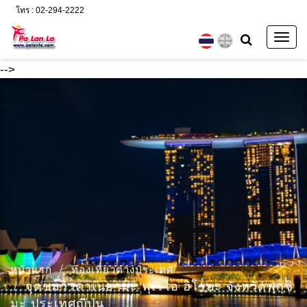
โทร : 02-294-2222
Togg
navig
-->
หน้าแรก
ท่องเที่ยวต่างประเทศ
จุดชมวิวคาเนยามะ ฟุเรไอ ฮิโรบะ จังหวัดฟุกุชิ
มะ ประเทศญี่ปุ่น