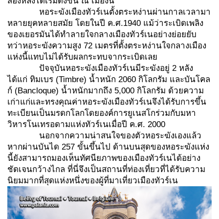
สองหลังได้เริ่มดังขึ้น ณ เมืองนี้
หอระฆังเมืองทัวร์เนตั้งตระหง่านผ่านกาลเวลามา
หลายยุคหลายสมัย โดยในปี ค.ศ.1940 แม้ว่าระเบิดเพลิง
ของเยอรมันได้ทำลายใจกลางเมืองทัวร์เนอย่างย่อยยับ
ทว่าหอระฆังความสูง 72 เมตรที่ตั้งตระหง่านใจกลางเมือง
แห่งนี้แทบไม่ได้รับผลกระทบจากระเบิดเลย
ปัจจุบันหอระฆังเมืองทัวร์เนมีระฆังอยู่ 2 หลัง
ได้แก่ ทิมเบร (Timbre) น้ำหนัก 2060 กิโลกรัม และบันโคล
ก์ (Bancloque) น้ำหนักมากถึง 5,000 กิโลกรัม ด้วยความ
เก่าแก่และทรงคุณค่าหอระฆังเมืองทัวร์เนจึงได้รับการขึ้น
ทะเบียนเป็นมรดกโลกโดยองค์การยูเนสโกร่วมกับมหา
วิหารโนเทรอดามแห่งทัวร์เนเมื่อปี ค.ศ. 2000
นอกจากความน่าสนใจของตัวหอระฆังเองแล้ว
หากผ่านบันได 257 ขั้นขึ้นไป ด้านบนสุดของหอระฆังแห่ง
นี้ยังสามารถมองเห็นทัศนียภาพของเมืองทัวร์เนได้อย่าง
ชัดเจนกว้างไกล ที่นี่จึงเป็นสถานที่ท่องเที่ยวที่ได้รับความ
นิยมมากที่สุดแห่งหนึ่งของผู้ที่มาเที่ยวเมืองทัวร์เน