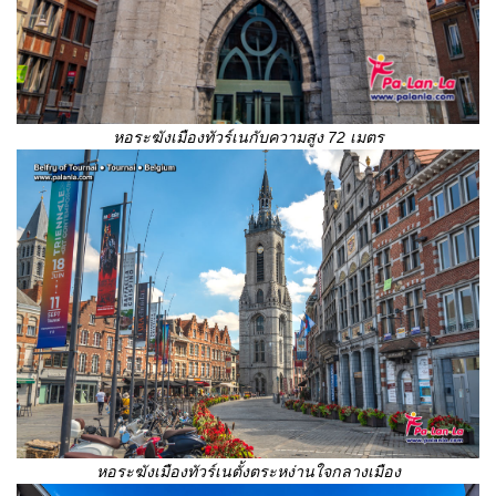
หอระฆังเมืองทัวร์เนกับความสูง
72 เมตร
หอระฆังเมืองทัวร์เน
ตั้งตระหง่านใจกลางเมือง