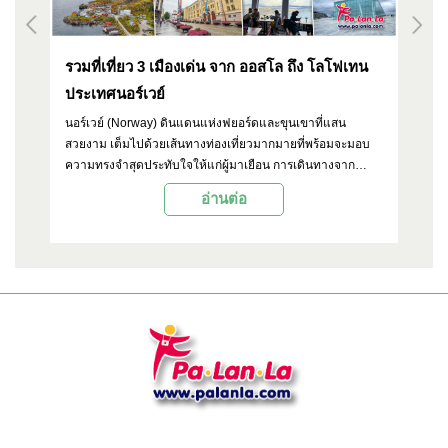
รวมที่เที่ยว 3 เมืองเด่น จาก ออสโล ถึง โลโฟเทน
หม
ประเทศนอร์เวย์
นอร์เวย์ (Norway) ดินแดนแห่งฟยอร์ดและขุนเขาที่แสน
หม
อง
สวยงาม เต็มไปด้วยเส้นทางท่องเที่ยวมากมายที่พร้อมจะมอบ
ทา
ความทรงจำสุดประทับใจให้แก่ผู้มาเยือน การเดินทางจาก
ห่
ออสโล (Oslo) สู่ทรุมเซอ (Tromso) และโลโฟเทน (Lofoten) นับ
เป
อ่านต่อ
เป็นอีกหนึ่งเส้นทางท่องเที่ยวที่น่าสนใจ เพราะนักท่องเที่ยวจะได้
ทิ
ชัน
เดินทางผ่านภูมิประเทศที่หลากหลาย ตั้งแต่เมืองหลวงที่ทันสมัย
ัว
ไปจนถึงธรรมชาติอันบริสุทธิ์ของอาร์กติก และหมู่เกาะที่
สวยงามราวภาพวาด