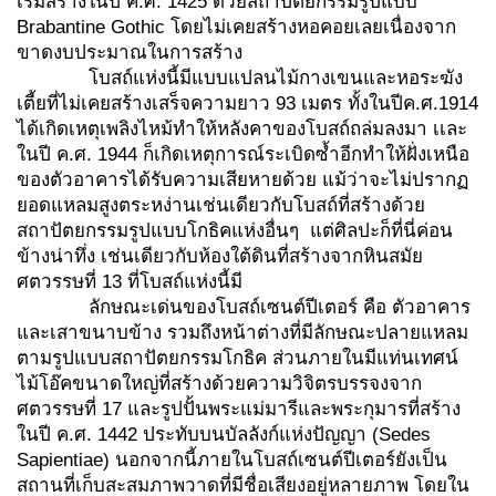
เริ่มสร้างในปี ค.ศ. 1425 ด้วยสถาปัตยกรรมรูปแบบ
Brabantine Gothic โดยไม่เคยสร้างหอคอยเลยเนื่องจาก
ขาดงบประมาณในการสร้าง
โบสถ์แห่งนี้มีแบบแปลนไม้กางเขนและหอระฆัง
เตี้ยที่ไม่เคยสร้างเสร็จความยาว 93 เมตร ทั้งในปีค.ศ.1914
ได้เกิดเหตุเพลิงไหม้ทำให้หลังคาของโบสถ์ถล่มลงมา เเละ
ในปี ค.ศ. 1944 ก็เกิดเหตุการณ์ระเบิดซ้ำอีกทำให้ฝั่งเหนือ
ของตัวอาคารได้รับความเสียหายด้วย แม้ว่าจะไม่ปรากฏ
ยอดแหลมสูงตระหง่านเช่นเดียวกับโบสถ์ที่สร้างด้วย
สถาปัตยกรรมรูปแบบโกธิคแห่งอื่นๆ แต่ศิลปะก็ที่นี่ค่อน
ข้างน่าทึ่ง เช่นเดียวกับห้องใต้ดินที่สร้างจากหินสมัย
ศตวรรษที่ 13 ที่โบสถ์แห่งนี้มี
ลักษณะเด่นของโบสถ์เซนต์ปีเตอร์ คือ ตัวอาคาร
และเสาขนาบข้าง รวมถึงหน้าต่างที่มีลักษณะปลายแหลม
ตามรูปแบบสถาปัตยกรรมโกธิค ส่วนภายในมีแท่นเทศน์
ไม้โอ๊คขนาดใหญ่ที่สร้างด้วยความวิจิตรบรรจงจาก
ศตวรรษที่ 17 และรูปปั้นพระแม่มารีและพระกุมารที่สร้าง
ในปี ค.ศ. 1442 ประทับบนบัลลังก์แห่งปัญญา (Sedes
Sapientiae) นอกจากนี้ภายในโบสถ์เซนต์ปีเตอร์ยังเป็น
สถานที่เก็บสะสมภาพวาดที่มีชื่อเสียงอยู่หลายภาพ โดยใน