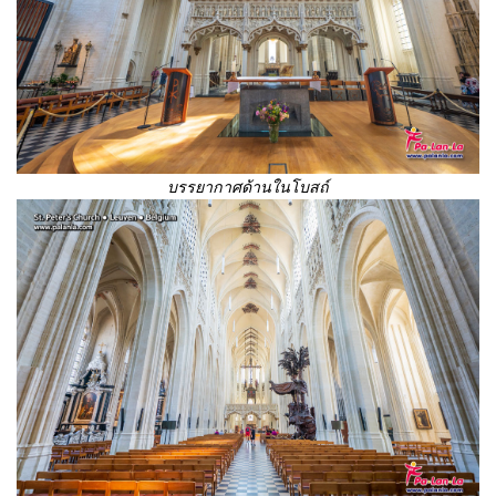
บรรยากาศด้านในโบสถ์