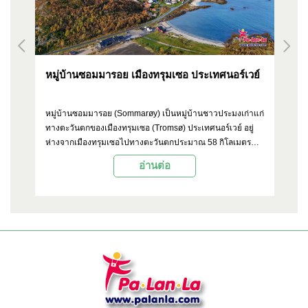
หมู่บ้านซอมมารอย เมืองทรุมเซอ ประเทศนอร์เวย์
มห
หมู่บ้านซอมมารอย (Sommarøy) เป็นหมู่บ้านชาวประมงเก่าแก่
มห
บ
ทางตะวันตกของเมืองทรุมเซอ (Tromsø) ประเทศนอร์เวย์ อยู่
โด
ห่างจากเมืองทรุมเซอไปทางตะวันตกประมาณ 58 กิโลเมตร
สถ
นับ
เป็นสถานที่ท่องเที่ยวยอดนิยมเนื่องจากมีหาดทรายขาวและ
มห
อ่านต่อ
ได้
ทิวทัศน์สวยงาม
ปล
มัย
เซ