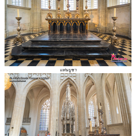
แท่นบูชา