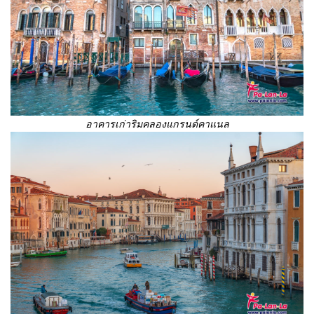
อาคารเก่าริมคลองแกรนด์คาแนล