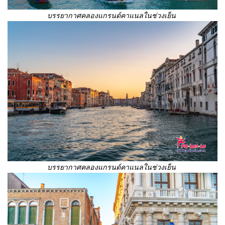
บรรยากาศคลองแกรนด์คาแนลในช่วงเย็น
บรรยากาศคลองแกรนด์คาแนลในช่วงเย็น