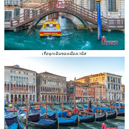
เรือฉุกเฉินของเมืองเวนิส