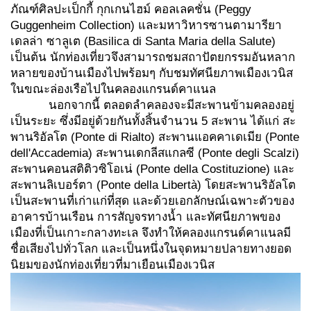
ภัณฑ์ศิลปะเป็กกี้ กุกเกนไฮม์ คอลเลคชั่น (Peggy
Guggenheim Collection) และมหาวิหารซานตามารียา
เดลล่า ซาลูเต (Basilica di Santa Maria della Salute)
เป็นต้น นักท่องเที่ยวจึงสามารถชมสถาปัตยกรรมอันหลาก
หลายของบ้านเมืองไปพร้อมๆ กับชมทัศนียภาพเมืองเวนิส
ในขณะล่องเรือไปในคลองแกรนด์คาแนล
นอกจากนี้ ตลอดลำคลองจะมีสะพานข้ามคลองอยู่
เป็นระยะ ซึ่งมีอยู่ด้วยกันทั้งสิ้นจำนวน 5 สะพาน ได้แก่ สะ
พานริอัลโต (Ponte di Rialto) สะพานแอคคาเดเมีย (Ponte
dell'Accademia) สะพานเดกลีสแกลซี (Ponte degli Scalzi)
สะพานคอนสติติวซิโอเน่ (Ponte della Costituzione) และ
สะพานลิเบอร์ตา (Ponte della Libertà) โดยสะพานริอัลโต
เป็นสะพานที่เก่าแก่ที่สุด และด้วยเอกลักษณ์เฉพาะตัวของ
อาคารบ้านเรือน การสัญจรทางน้ำ และทัศนียภาพของ
เมืองที่เป็นเกาะกลางทะเล จึงทำให้คลองแกรนด์คาแนลมี
ชื่อเสียงไปทั่วโลก และเป็นหนึ่งในจุดหมายปลายทางยอด
นิยมของนักท่องเที่ยวที่มาเยือนเมืองเวนิส