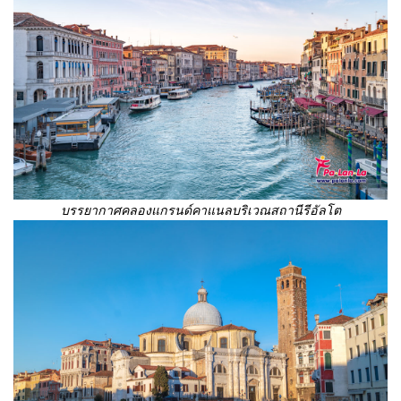
บรรยากาศคลองแกรนด์คาแนลบริเวณสถานีรีอัลโต