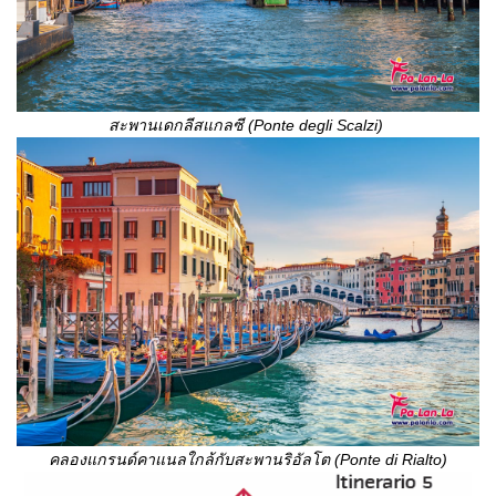
สะพานเดกลีสแกลซี (
Ponte degli Scalzi)
คลองแกรนด์คาแนลใกล้กับสะพานริอัลโต (
Ponte di Rialto)