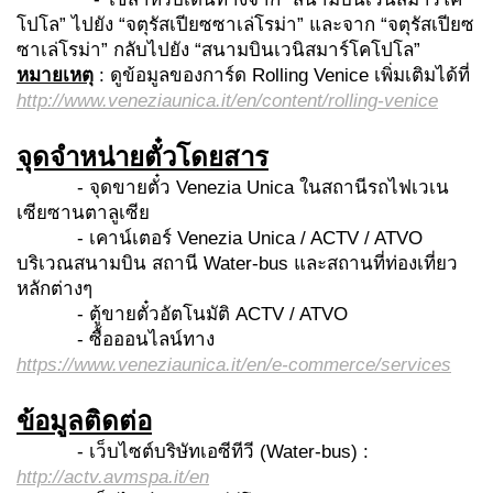
โปโล” ไปยัง “จตุรัสเปียซซาเล่โรม่า” และจาก “จตุรัสเปียซ
ซาเล่โรม่า” กลับไปยัง “สนามบินเวนิสมาร์โคโปโล”
หมายเหตุ
: ดูข้อมูลของการ์ด Rolling Venice เพิ่มเติมได้ที่
http://www.veneziaunica.it/en/content/rolling-venice
จุดจำหน่ายตั๋วโดยสาร
- จุดขายตั๋ว Venezia Unica ในสถานีรถไฟเวเน
เซียซานตาลูเซีย
- เคาน์เตอร์ Venezia Unica / ACTV / ATVO
บริเวณสนามบิน สถานี Water-bus และสถานที่ท่องเที่ยว
หลักต่างๆ
- ตู้ขายตั๋วอัตโนมัติ ACTV / ATVO
- ซื้อออนไลน์ทาง
https://www.veneziaunica.it/en/e-commerce/services
ข้อมูลติดต่อ
- เว็บไซต์บริษัทเอซีทีวี (Water-bus) :
http://actv.avmspa.it/en