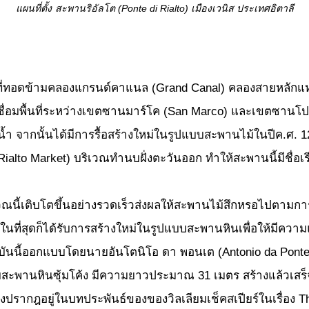
แผนที่ตั้ง
สะพานริอัลโต (
Ponte di Rialto) เมืองเวนิส ประเทศอิตาลี
ดข้ามคลองแกรนด์คาแนล (Grand Canal) คลองสายหลักแห่งเ
เชื่อมพื้นที่ระหว่างเขตซานมาร์โค (San Marco) และเขตซานโปโล 
 จากนั้นได้มีการรื้อสร้างใหม่ในรูปแบบสะพานไม้ในปีค.ศ. 12
lto Market) บริเวณทำนบฝั่งตะวันออก ทำให้สะพานนี้มีชื่อเรี
วณนี้เติบโตขึ้นอย่างรวดเร็วส่งผลให้สะพานไม้สึกหรอไปตามกา
ที่สุดก็ได้รับการสร้างใหม่ในรูปแบบสะพานหินเพื่อให้มีความแข
ปัจจุบันนี้ออกแบบโดยนายอันโตนิโอ ดา พอนเต (Antonio da Po
แบบสะพานหินซุ้มโค้ง มีความยาวประมาณ 31 เมตร สร้างแล้วเสร็จ
ังปรากฎอยู่ในบทประพันธ์ของของวิลเลียมเช็คสเปียร์ในเรื่อง 